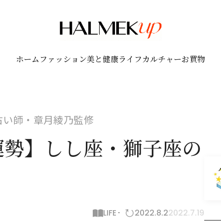
ホーム
ファッション
美と健康
ライフ
カルチャー
お買物
！占い師・章月綾乃監修
月運勢】しし座・獅子座の
LIFE
2022.8.2
2022.7.19