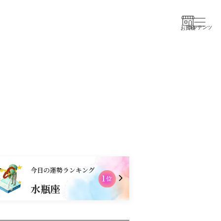
コンテンツ
お買物
今日の運勢ランキング
1
2
位
水瓶座
乙女座