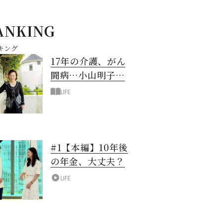
ANKING
キング
17年の介護、がん
闘病…小山明子さ
ん「今満たされて
LIFE
いる」と言える理
由
#1【本編】10年後
の年金、大丈夫？
LIFE