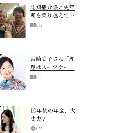
認知症介護と更年
期を乗り越えて！
6年の「通い介
LIFE
護」で見つけた答
え
宮崎美子さん「理
想はスーツケース
一つでどこへでも
LIFE
行ける暮らし」
10年後の年金、大
丈夫？
LIFE