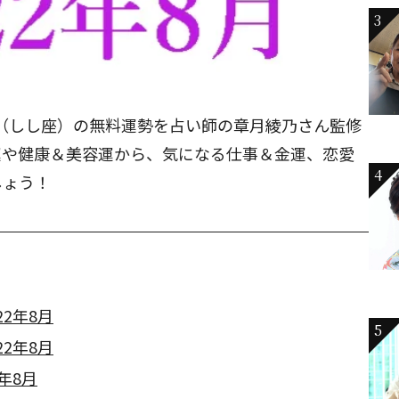
3
子座（しし座）の無料運勢を占い師の章月綾乃さん監修
運や健康＆美容運から、気になる仕事＆金運、恋愛
4
しょう！
2年8月
5
2年8月
年8月