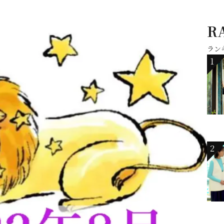
R
ラン
1
2