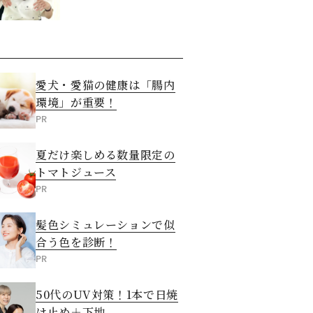
愛犬・愛猫の健康は「腸内
環境」が重要！
PR
夏だけ楽しめる数量限定の
トマトジュース
PR
髪色シミュレーションで似
合う色を診断！
PR
50代のUV対策！1本で日焼
け止め＋下地