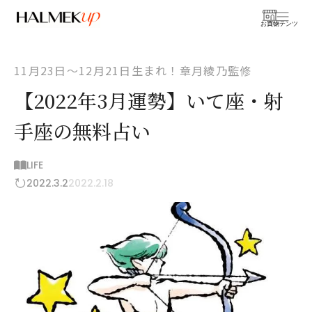
お買物
コンテンツ
11月23日〜12月21日生まれ！章月綾乃監修
【2022年3月運勢】いて座・射
手座の無料占い
LIFE
2022.3.2
2022.2.18