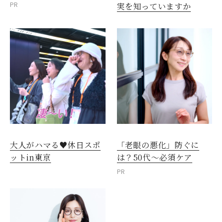
PR
実を知っていますか
大人がハマる♥休日スポ
「老眼の悪化」防ぐに
ットin東京
は？50代～必須ケア
PR