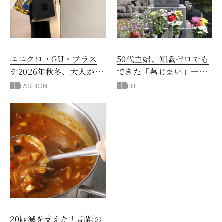
ユニクロ・GU・プラス
50代主婦、知識ゼロでも
テ2026年秋冬、大人が着
できた「墓じまい」一つ
たい新作服は？
後悔したのは、ある順
FASHION
LIFE
番!?
20㎏減を支えた！話題の