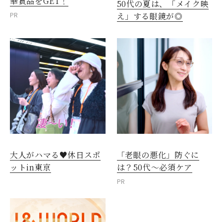
華賞品をGET！
50代の夏は、「メイク映
PR
え」する眼鏡が◎
大人がハマる♥休日スポ
「老眼の悪化」防ぐに
ットin東京
は？50代～必須ケア
PR