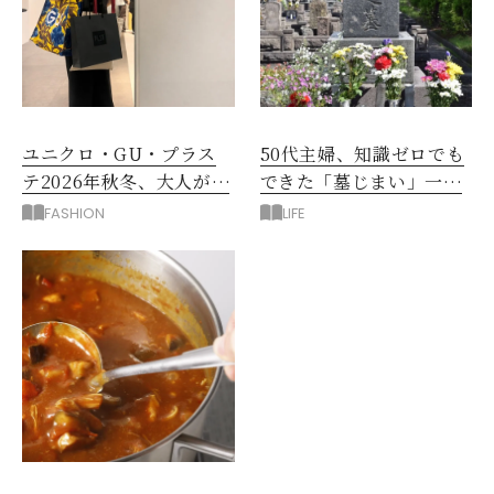
ユニクロ・GU・プラス
50代主婦、知識ゼロでも
テ2026年秋冬、大人が着
できた「墓じまい」一つ
たい新作服は？
後悔したのは、ある順
FASHION
LIFE
番!?