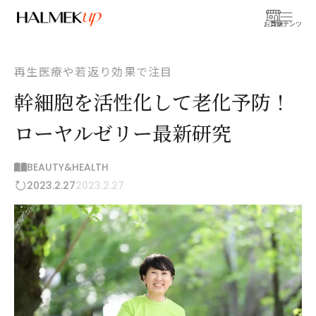
お買物
コンテンツ
再生医療や若返り効果で注目
幹細胞を活性化して老化予防！
ローヤルゼリー最新研究
BEAUTY&HEALTH
2023.2.27
2023.2.27