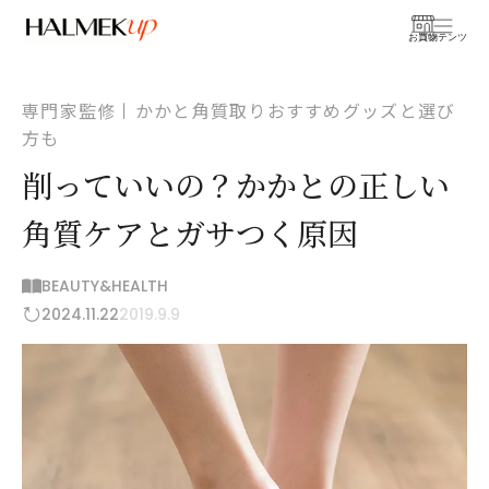
お買物
コンテンツ
専門家監修丨かかと角質取りおすすめグッズと選び
方も
削っていいの？かかとの正しい
角質ケアとガサつく原因
BEAUTY&HEALTH
2024.11.22
2019.9.9