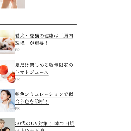
させる5つの方法
愛犬・愛猫の健康は「腸内
環境」が重要！
PR
夏だけ楽しめる数量限定の
トマトジュース
PR
髪色シミュレーションで似
合う色を診断！
PR
50代のUV対策！1本で日焼
け止め＋下地