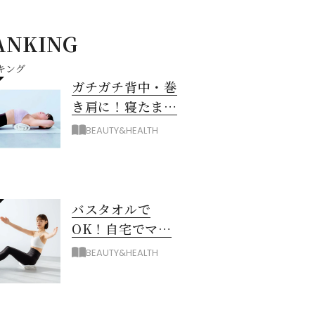
ANKING
キング
ガチガチ背中・巻
き肩に！寝たまま
バスタオル「おう
BEAUTY&HEALTH
ちピラティス」の
やり方
バスタオルで
OK！自宅でマシ
ン級に骨から整え
BEAUTY&HEALTH
る「おうちピラテ
ィス」のコツ