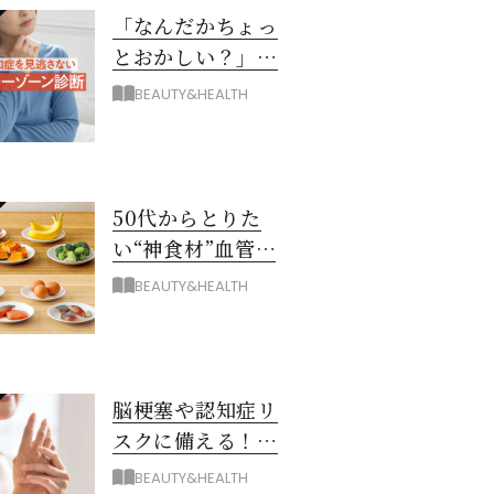
「なんだかちょっ
とおかしい？」を
見逃さない！ 認知
BEAUTY&HEALTH
症グレーゾーン診
断
50代からとりた
い“神食材”血管と
脳を若々しく保つ
BEAUTY&HEALTH
8つとは？
脳梗塞や認知症リ
スクに備える！ゴ
ースト血管を復活
BEAUTY&HEALTH