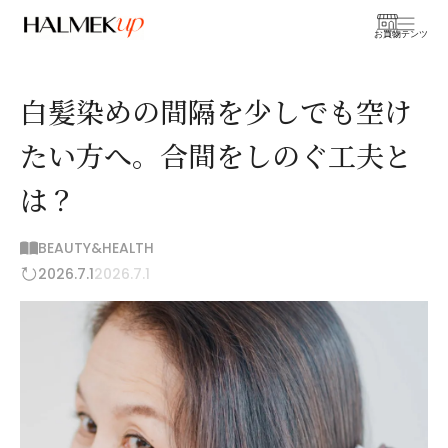
お買物
コンテンツ
白髪染めの間隔を少しでも空け
たい方へ。合間をしのぐ工夫と
は？
BEAUTY&HEALTH
2026.7.1
2026.7.1