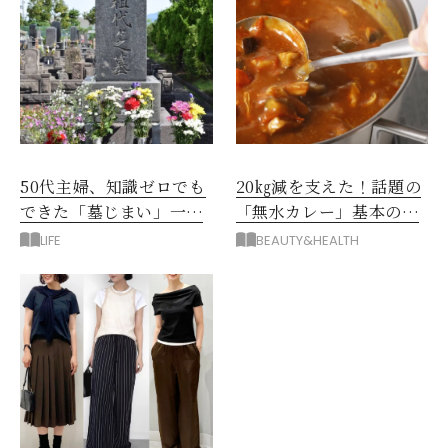
50代主婦、知識ゼロでも
20㎏減を支えた！話題の
できた「墓じまい」一つ
「無水カレー」基本の作
後悔したのは、ある順
り方とおすすめルウ6選
LIFE
BEAUTY&HEALTH
番!?