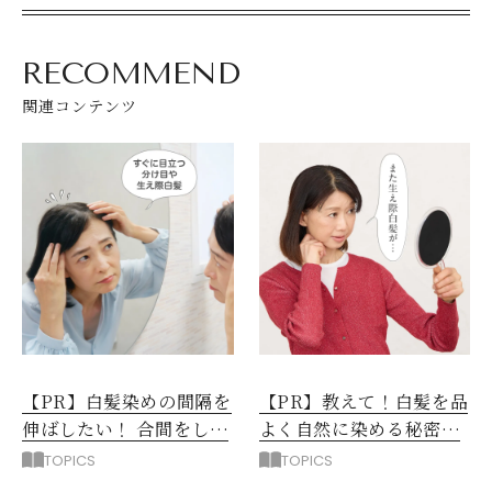
RECOMMEND
関連コンテンツ
【PR】白髪染めの間隔を
【PR】教えて！白髪を品
伸ばしたい！ 合間をしの
よく自然に染める秘密っ
ぐセルフケアアイテム3選
て？
TOPICS
TOPICS