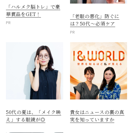
「ハルメク脳トレ」で豪
華賞品をGET！
「老眼の悪化」防ぐに
PR
は？50代～必須ケア
PR
50代の夏は、「メイク映
貴女はニュースの裏の真
え」する眼鏡が◎
実を知っていますか