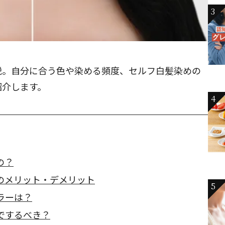
3
説。自分に合う色や染める頻度、セルフ白髪染めの
紹介します。
4
の？
のメリット・デメリット
5
ラーは？
でするべき？