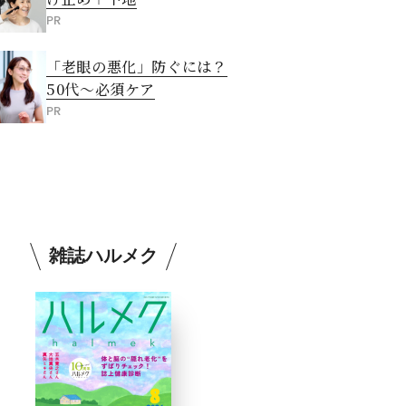
PR
「老眼の悪化」防ぐには？
50代～必須ケア
PR
雑誌ハルメク