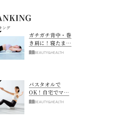
ANKING
キング
ガチガチ背中・巻
き肩に！寝たまま
バスタオル「おう
BEAUTY&HEALTH
ちピラティス」の
やり方
バスタオルで
OK！自宅でマシ
ン級に骨から整え
BEAUTY&HEALTH
る「おうちピラテ
ィス」のコツ