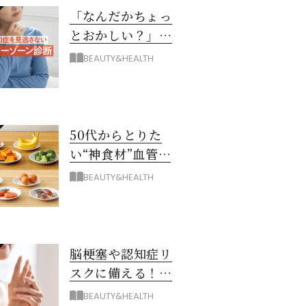
「なんだかちょっ
とおかしい？」を
見逃さない！ 認知
BEAUTY&HEALTH
症グレーゾーン診
断
50代からとりた
い“神食材”血管と
脳を若々しく保つ
BEAUTY&HEALTH
8つとは？
脳梗塞や認知症リ
スクに備える！ゴ
ースト血管を復活
BEAUTY&HEALTH