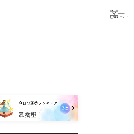
コンテンツ
お買物
今日の運勢ランキング
2
位
乙女座