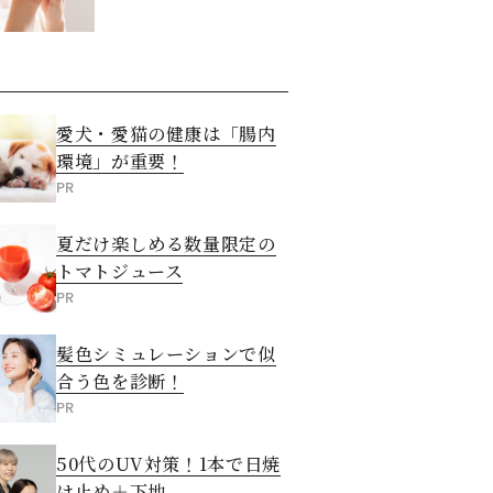
させる5つの方法
愛犬・愛猫の健康は「腸内
環境」が重要！
PR
夏だけ楽しめる数量限定の
トマトジュース
PR
髪色シミュレーションで似
合う色を診断！
PR
50代のUV対策！1本で日焼
け止め＋下地