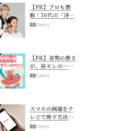
【PR】プロも感
動！50代の「冴え
ない黄ぐすみ」を
TOPICS
救う最新UV下地と
は？
【PR】姿勢の悪さ
が、尿モレの一
因！？ 骨盤底筋
TOPICS
を弱らせるNG習
慣3選
スマホの画面をテ
レビで映す方法
（iPhone編）
TOPICS