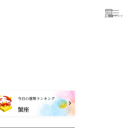
コンテンツ
お買物
今日の運勢ランキング
1
3
位
山羊座
蟹座