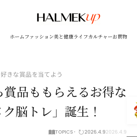
ホーム
ファッション
美と健康
ライフ
カルチャー
お買物
で好きな賞品を当てよう
ら賞品ももらえるお得な
メク脳トレ」誕生！
TOPICS
2026.4.9
2026.4.9