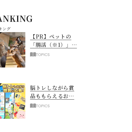
ANKING
キング
【PR】ペットの
「腸活（※1）」に
注目！愛犬・愛猫
TOPICS
の新常識
脳トレしながら賞
品ももらえるお得
なアプリ「ハルメ
TOPICS
ク脳トレ」誕生！