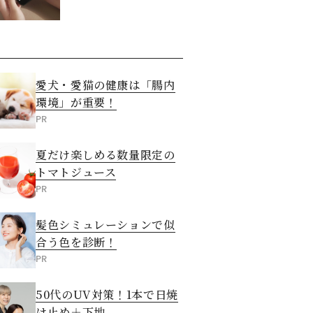
愛犬・愛猫の健康は「腸内
環境」が重要！
PR
夏だけ楽しめる数量限定の
トマトジュース
PR
髪色シミュレーションで似
合う色を診断！
PR
50代のUV対策！1本で日焼
け止め＋下地