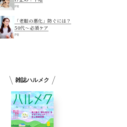
PR
「老眼の悪化」防ぐには？
50代～必須ケア
PR
雑誌ハルメク