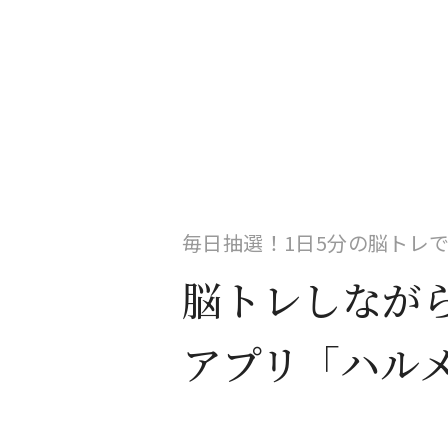
毎日抽選！1日5分の脳トレ
脳トレしなが
アプリ「ハル