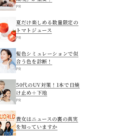
PR
夏だけ楽しめる数量限定の
トマトジュース
PR
髪色シミュレーションで似
合う色を診断！
PR
50代のUV対策！1本で日焼
け止め＋下地
PR
貴女はニュースの裏の真実
を知っていますか