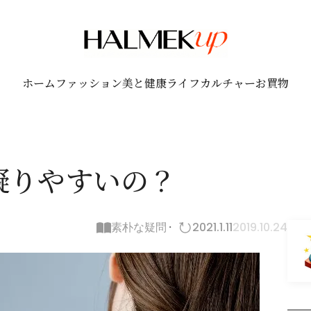
ホーム
ファッション
美と健康
ライフ
カルチャー
お買物
凝りやすいの？
素朴な疑問
2021.1.11
2019.10.24