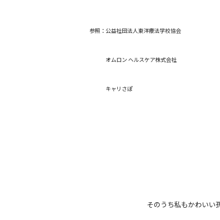
参照：
公益社団法人東洋療法学校協会
オムロン ヘルスケア株式会社
キャリさぽ
そのうち私もかわいい