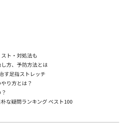
閉じる
リスト・対処法も
治し方、予防方法とは
治す足指ストレッチ
いやり方とは？
の？
素朴な疑問ランキング ベスト100