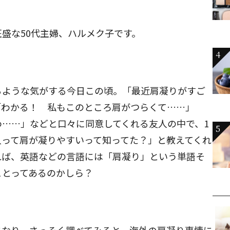
盛な50代主婦、ハルメク子です。
4
るような気がする今日この頃。「最近肩凝りがすご
「わかる！ 私もこのところ肩がつらくて……」
……」などと口々に同意してくれる友人の中で、1
5
人って肩が凝りやすいって知ってた？」と教えてくれ
れば、英語などの言語には「肩凝り」という単語そ
ことってあるのかしら？