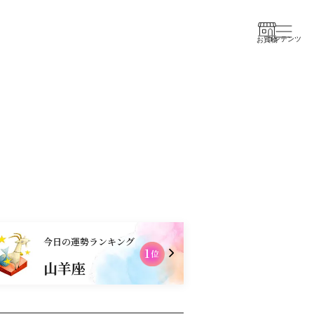
コンテンツ
お買物
今日の運勢ランキング
1
2
位
山羊座
獅子座