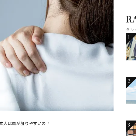
R
ラン
1
2
本人は肩が凝りやすいの？
3