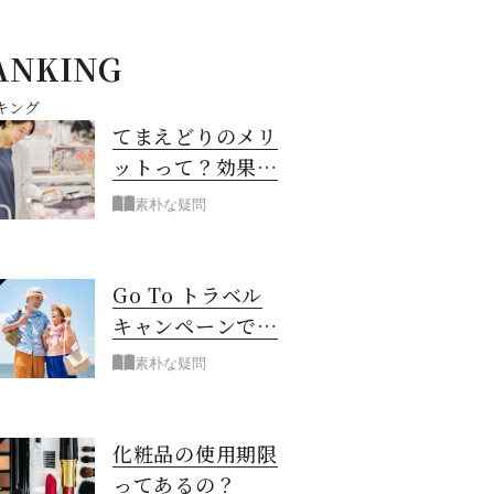
ANKING
キング
てまえどりのメリ
ットって？効果は
あるの？
素朴な疑問
Go To トラベル
キャンペーンで旅
行が半額!?
素朴な疑問
化粧品の使用期限
ってあるの？