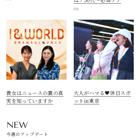
は？50代～必須ケア
PR
貴女はニュースの裏の真
大人がハマる♥休日スポ
実を知っていますか
ットin東京
NEW
今週のアップデート