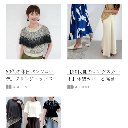
50代の休日パンツコー
【50代夏のロングスカー
デ。フリンジトップスを
ト】体型カバーと高見え
主役に洗練アースカラー
を叶える4コーデ
FASHION
FASHION
垢抜け！