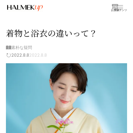
お買物
コンテンツ
着物と浴衣の違いって？
素朴な疑問
2022.8.8
2022.8.8