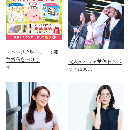
「ハルメク脳トレ」で豪
華賞品をGET！
大人がハマる♥休日スポ
PR
ットin東京