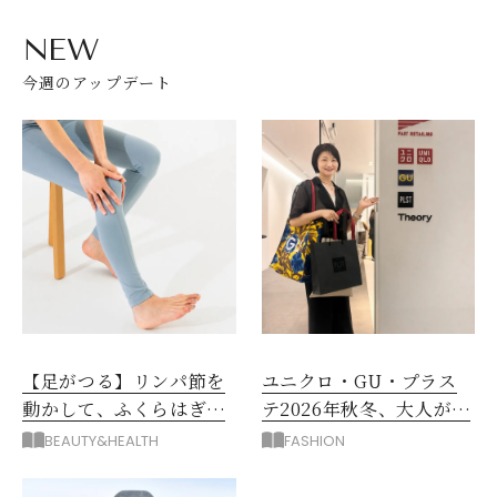
NEW
今週のアップデート
【足がつる】リンパ節を
ユニクロ・GU・プラス
動かして、ふくらはぎの
テ2026年秋冬、大人が着
むくみ、こむら返りを解
たい新作服は？
BEAUTY&HEALTH
FASHION
消