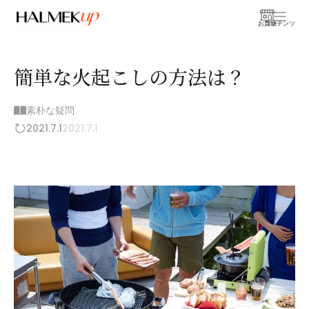
お買物
コンテンツ
簡単な火起こしの方法は？
素朴な疑問
2021.7.1
2021.7.1