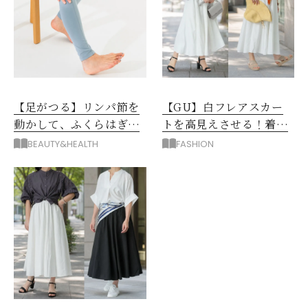
【足がつる】リンパ節を
【GU】白フレアスカー
動かして、ふくらはぎの
トを高見えさせる！着映
むくみ、こむら返りを解
えトップス＆羽織り3選
BEAUTY&HEALTH
FASHION
消