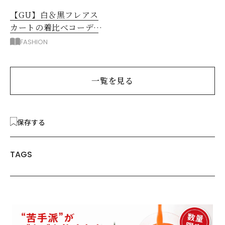
【GU】白＆黒フレアス
カートの着比べコーデ6
選！同じトップスがこん
FASHION
なに変わる！
一覧を見る
保存する
TAGS