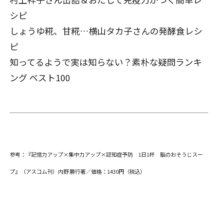
シピ
しょうゆ糀、甘糀…横山タカ子さんの発酵食レシ
ピ
知ってるようで実は知らない？
素朴な疑問ランキ
ング ベスト100
参考：『記憶力アップ×集中力アップ×認知症予防 1日1杯 脳のおそうじスー
プ』（アスコム刊）内野 勝行著／価格：1430円（税込）