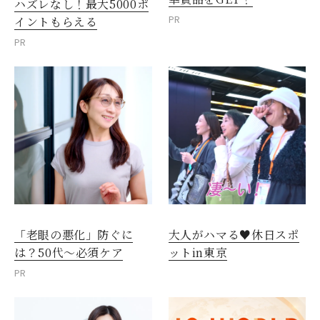
ハズレなし！最大5000ポ
PR
イントもらえる
PR
「老眼の悪化」防ぐに
大人がハマる♥休日スポ
は？50代～必須ケア
ットin東京
PR