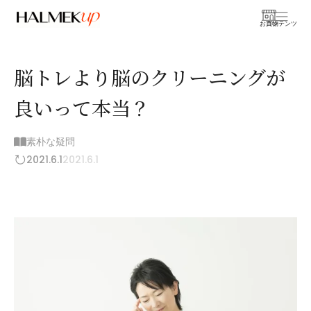
お買物
コンテンツ
脳トレより脳のクリーニングが
良いって本当？
素朴な疑問
2021.6.1
2021.6.1