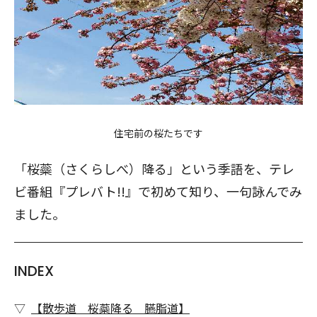
住宅前の桜たちです
「桜蘂（さくらしべ）降る」という季語を、テレ
ビ番組『プレバト!!』で初めて知り、一句詠んでみ
ました。
INDEX
【散歩道 桜蘂降る 臙脂道】