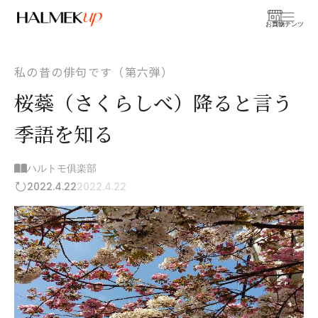
お買物
コンテンツ
私の昔の俳句です（第六弾）
桜蘂（さくらしべ）降ると言う
季語を知る
ハルトモ俱楽部
2022.4.22
2022.4.22