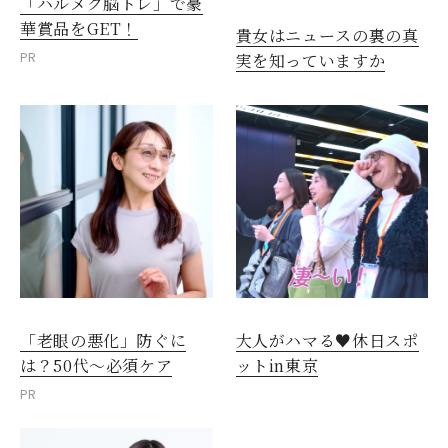
「ハルメク脳トレ」で豪
華賞品をGET！
貴女はニュースの裏の真
PR
実を知っていますか
「老眼の悪化」防ぐに
大人がハマる♥休日スポ
は？50代～必須ケア
ットin東京
PR