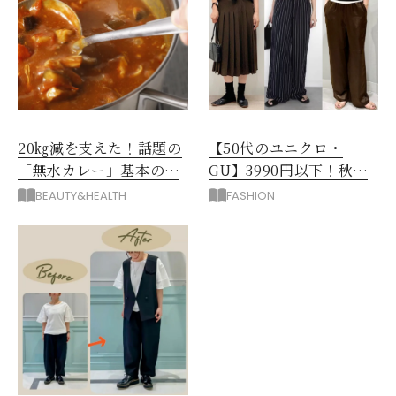
20㎏減を支えた！話題の
【50代のユニクロ・
「無水カレー」基本の作
GU】3990円以下！秋ま
り方とおすすめルウ6選
ではける涼しげボトムス3
BEAUTY&HEALTH
FASHION
選