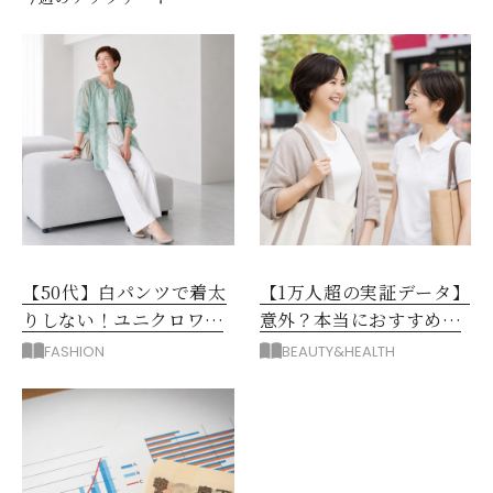
【50代】白パンツで着太
【1万人超の実証データ】
りしない！ユニクロワイ
意外？本当におすすめな
ドパンツ夏の着回しテク
運動とストレス解消法と
FASHION
BEAUTY&HEALTH
は？