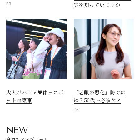
PR
実を知っていますか
大人がハマる♥休日スポ
「老眼の悪化」防ぐに
ットin東京
は？50代～必須ケア
PR
NEW
今週のアップデート