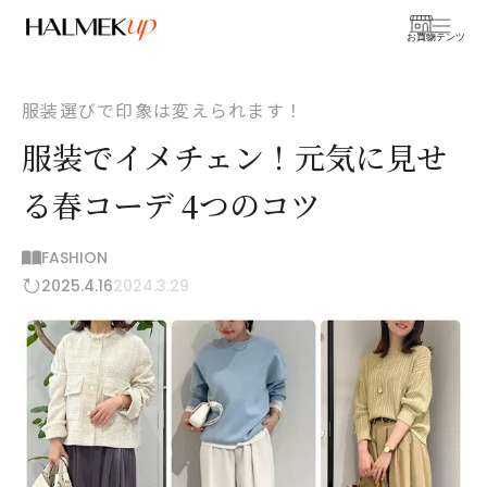
お買物
コンテンツ
服装選びで印象は変えられます！
服装でイメチェン！元気に見せ
る春コーデ 4つのコツ
FASHION
2025.4.16
2024.3.29