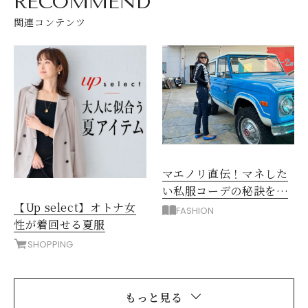
RECOMMEND
関連コンテンツ
マエノリ直伝！マネした
い私服コーデの秘訣を大
【Up select】オトナ女
解剖
FASHION
性が着回せる夏服
SHOPPING
もっと見る