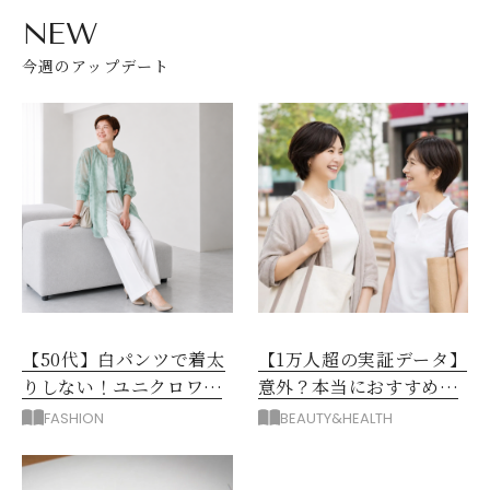
NEW
今週のアップデート
【50代】白パンツで着太
【1万人超の実証データ】
りしない！ユニクロワイ
意外？本当におすすめな
ドパンツ夏の着回しテク
運動とストレス解消法と
FASHION
BEAUTY&HEALTH
は？