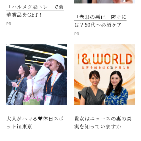
「ハルメク脳トレ」で豪
華賞品をGET！
「老眼の悪化」防ぐに
PR
は？50代～必須ケア
PR
大人がハマる♥休日スポ
貴女はニュースの裏の真
ットin東京
実を知っていますか