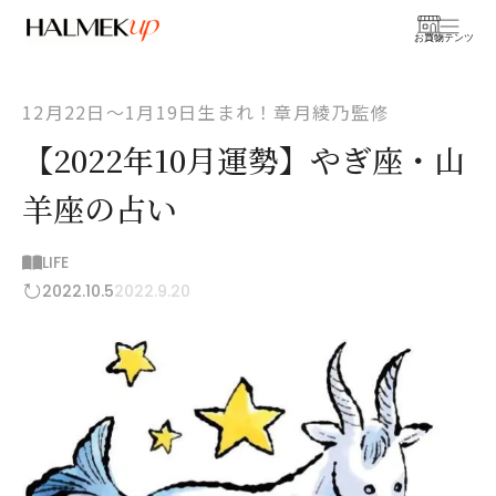
お買物
コンテンツ
12月22日〜1月19日生まれ！章月綾乃監修
【2022年10月運勢】やぎ座・山
羊座の占い
LIFE
2022.10.5
2022.9.20