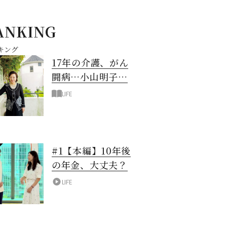
ANKING
キング
17年の介護、がん
闘病…小山明子さ
ん「今満たされて
LIFE
いる」と言える理
由
#1【本編】10年後
の年金、大丈夫？
LIFE