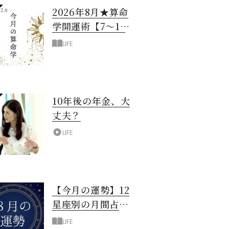
2026年8月★算命
学開運術【7〜12
月生まれ】
LIFE
10年後の年金、大
丈夫？
LIFE
【今月の運勢】12
星座別の月間占
い！8月編
LIFE