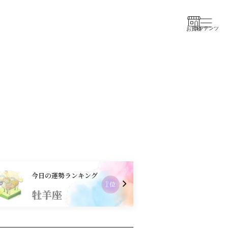
コンテンツ
お買物
今日の運勢ランキング
2
位
射手座