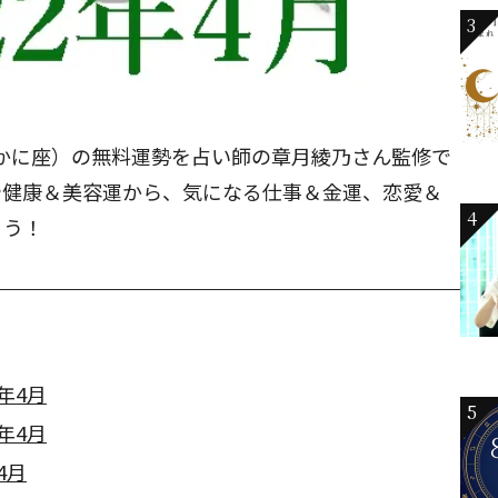
3
座（かに座）の無料運勢を占い師の章月綾乃さん監修で
や健康＆美容運から、気になる仕事＆金運、恋愛＆
4
ょう！
年4月
5
年4月
4月