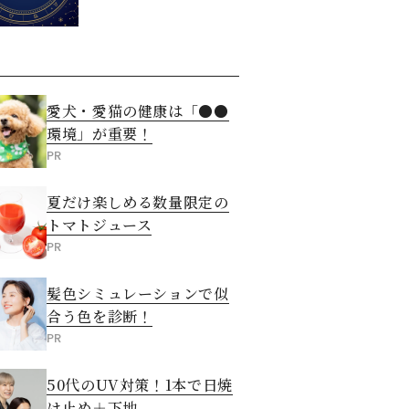
愛犬・愛猫の健康は「●●
環境」が重要！
PR
夏だけ楽しめる数量限定の
トマトジュース
PR
髪色シミュレーションで似
合う色を診断！
PR
50代のUV対策！1本で日焼
け止め＋下地