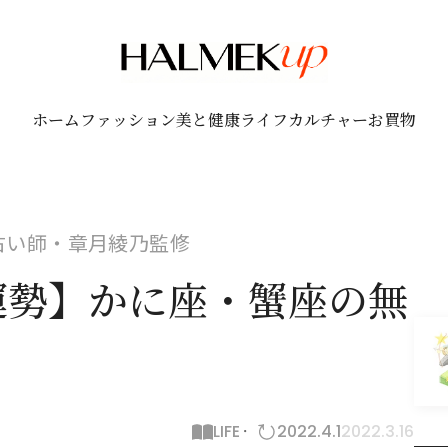
ホーム
ファッション
美と健康
ライフ
カルチャー
お買物
！占い師・章月綾乃監修
月運勢】かに座・蟹座の無
LIFE
2022.4.1
2022.3.16