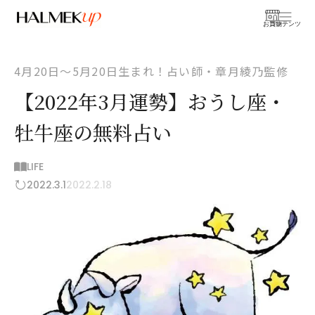
お買物
コンテンツ
4月20日〜5月20日生まれ！占い師・章月綾乃監修
【2022年3月運勢】おうし座・
牡牛座の無料占い
LIFE
2022.3.1
2022.2.18