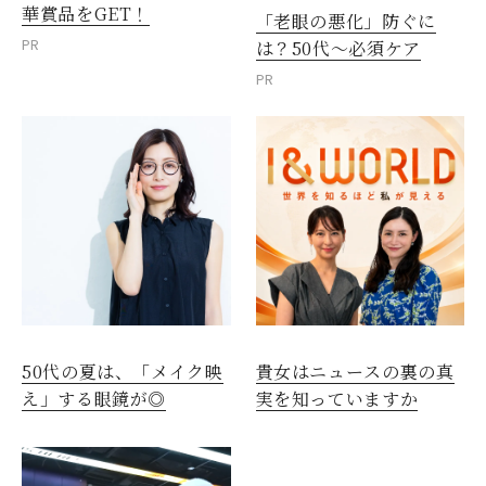
華賞品をGET！
「老眼の悪化」防ぐに
PR
は？50代～必須ケア
PR
50代の夏は、「メイク映
貴女はニュースの裏の真
え」する眼鏡が◎
実を知っていますか