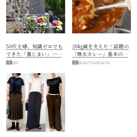
50代主婦、知識ゼロでも
20㎏減を支えた！話題の
できた「墓じまい」一つ
「無水カレー」基本の作
後悔したのは、ある順
り方とおすすめルウ6選
LIFE
BEAUTY&HEALTH
番!?