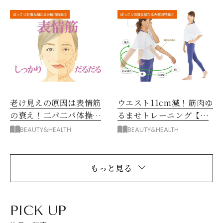
老け見えの原因は表情筋
ウエスト11cm減！筋肉ゆ
の衰え！二パ二パ体操で
るませトレーニング【ボ
解決
ディ編】
BEAUTY&HEALTH
BEAUTY&HEALTH
もっと見る
PICK UP