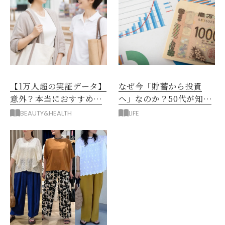
【1万人超の実証データ】
なぜ今「貯蓄から投資
意外？本当におすすめな
へ」なのか？50代が知る
運動とストレス解消法と
べきお金の新常識
BEAUTY&HEALTH
LIFE
は？