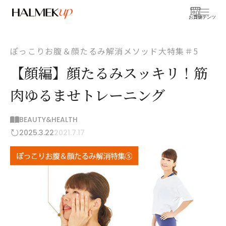
お買物
コンテンツ
ぽっこりお腹＆顔たるみ解消メソッド大特集＃5
【顔編】顔たるみスッキリ！筋
肉ゆるませトレーニング
BEAUTY&HEALTH
2025.3.22
2021.7.17