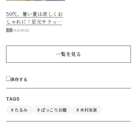
50代、暑い夏は涼しくお
しゃれに！足元サラっと
快適「優秀ワイドパン
FASHION
ツ」
一覧を見る
保存する
TAGS
たるみ
ぽっこりお腹
木村友泉