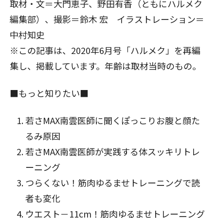
取材・文＝大門恵子、野田有香（ともにハルメク
編集部）、撮影＝鈴木 宏 イラストレーション＝
中村知史
※この記事は、2020年6月号「ハルメク」を再編
集し、掲載しています。年齢は取材当時のもの。
■もっと知りたい■
若さMAX南雲医師に聞くぽっこりお腹と顔た
るみ原因
若さMAX南雲医師が実践する体スッキリトレ
ーニング
つらくない！筋肉ゆるませトレーニングで読
者も変化
ウエスト－11cm！筋肉ゆるませトレーニング