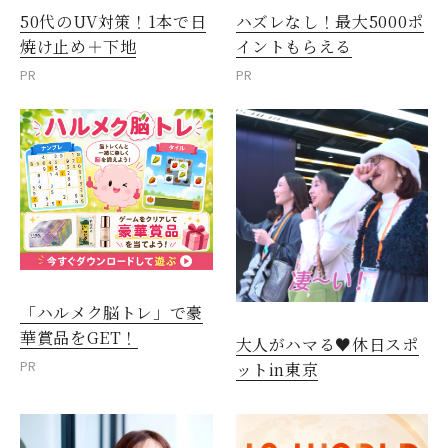
50代のUV対策！1本で日
ハズレなし！最大5000ポ
焼け止め＋下地
イントもらえる
PR
PR
「ハルメク脳トレ」で豪
華賞品をGET！
大人がハマる♥休日スポ
PR
ットin東京