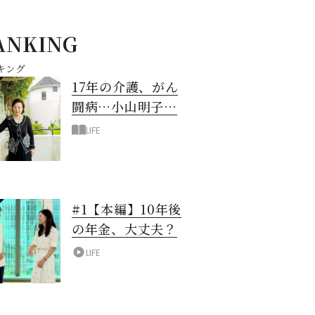
ANKING
キング
17年の介護、がん
闘病…小山明子さ
ん「今満たされて
LIFE
いる」と言える理
由
#1【本編】10年後
の年金、大丈夫？
LIFE