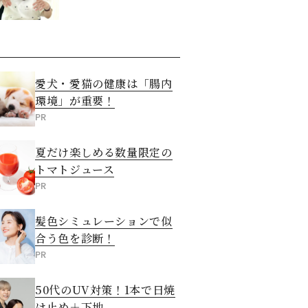
愛犬・愛猫の健康は「腸内
環境」が重要！
PR
夏だけ楽しめる数量限定の
トマトジュース
PR
髪色シミュレーションで似
合う色を診断！
PR
50代のUV対策！1本で日焼
け止め＋下地