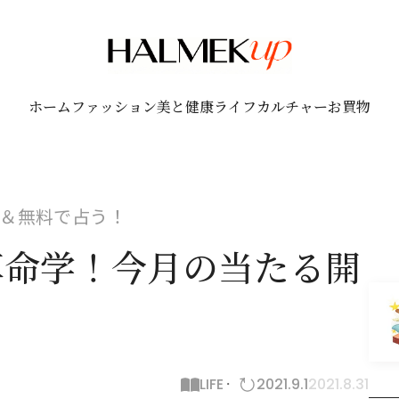
ホーム
ファッション
美と健康
ライフ
カルチャー
お買物
＆無料で占う！
★算命学！今月の当たる開
LIFE
2021.9.1
2021.8.31