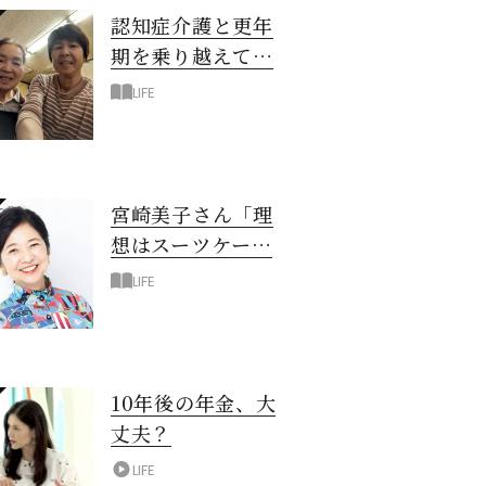
認知症介護と更年
期を乗り越えて！
6年の「通い介
LIFE
護」で見つけた答
え
宮崎美子さん「理
想はスーツケース
一つでどこへでも
LIFE
行ける暮らし」
10年後の年金、大
丈夫？
LIFE