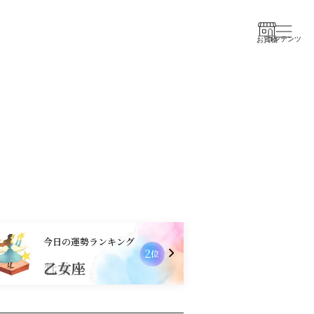
コンテンツ
お買物
今日の運勢ランキング
2
位
乙女座