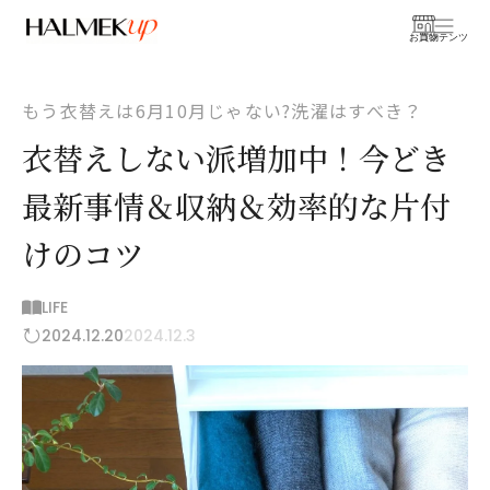
お買物
コンテンツ
もう衣替えは6月10月じゃない?洗濯はすべき？
衣替えしない派増加中！今どき
最新事情＆収納＆効率的な片付
けのコツ
LIFE
2024.12.20
2024.12.3