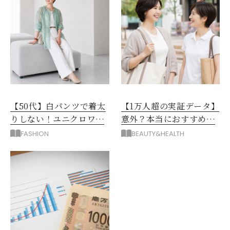
【50代】白パンツで着太
【1万人超の実証データ】
りしない！ユニクロワイ
意外？本当におすすめな
ドパンツ夏の着回しテク
運動とストレス解消法と
FASHION
BEAUTY&HEALTH
は？