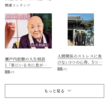
関連コンテンツ
人間関係のストレスに負
瀬戸内寂聴の人生相談
けない3つの心得、5つの
1「家にいる夫に息が詰ま
行い
LIFE
る」
LIFE
もっと見る