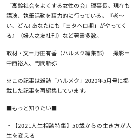
「高齢社会をよくする女性の会」理事長。現在も
講演、執筆活動を精力的に行っている。『老～
い、どん! あなたにも「ヨタヘロ期」がやってく
る』（婦人之友社刊）など著書多数。
取材・文＝野田有香（ハルメク編集部） 撮影＝
中西裕人、門間新弥
※この記事は雑誌「ハルメク」2020年5月号に掲
載した記事を再編集しています。
■もっと知りたい■
【2021人生相談特集】50歳からの生き方が人
閉じる
生を変える