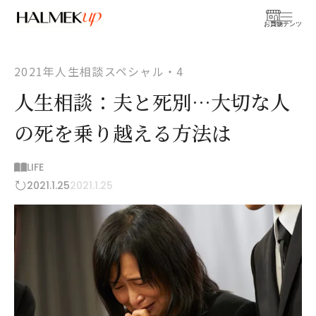
お買物
コンテンツ
2021年人生相談スペシャル・4
人生相談：夫と死別…大切な人
の死を乗り越える方法は
LIFE
2021.1.25
2021.1.25