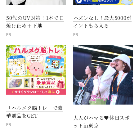
50代のUV対策！1本で日
ハズレなし！最大5000ポ
焼け止め＋下地
イントもらえる
PR
PR
「ハルメク脳トレ」で豪
華賞品をGET！
大人がハマる♥休日スポ
PR
ットin東京