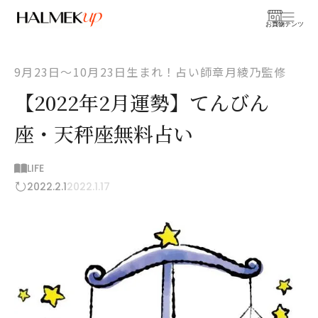
お買物
コンテンツ
9月23日〜10月23日生まれ！占い師章月綾乃監修
【2022年2月運勢】てんびん
座・天秤座無料占い
LIFE
2022.2.1
2022.1.17