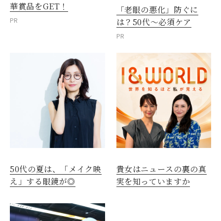
華賞品をGET！
「老眼の悪化」防ぐに
PR
は？50代～必須ケア
PR
50代の夏は、「メイク映
貴女はニュースの裏の真
え」する眼鏡が◎
実を知っていますか