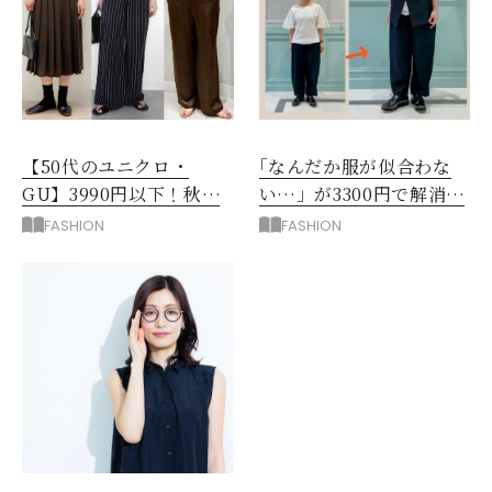
【50代のユニクロ・
｢なんだか服が似合わな
GU】3990円以下！秋ま
い…」が3300円で解消！
ではける涼しげボトムス3
阪神梅田のサービスが神
FASHION
FASHION
選
だった