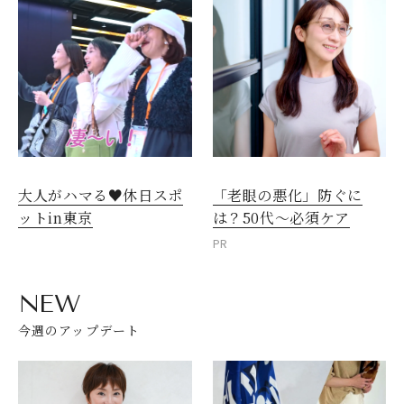
大人がハマる♥休日スポ
「老眼の悪化」防ぐに
ットin東京
は？50代～必須ケア
PR
NEW
今週のアップデート