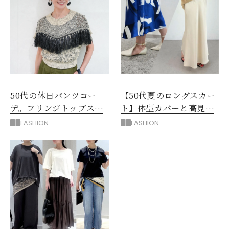
50代の休日パンツコー
【50代夏のロングスカー
デ。フリンジトップスを
ト】体型カバーと高見え
主役に洗練アースカラー
を叶える4コーデ
FASHION
FASHION
垢抜け！