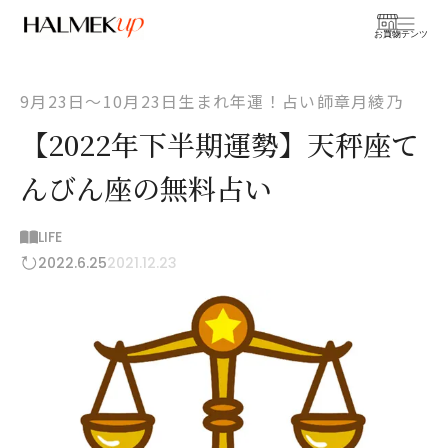
お買物
コンテンツ
9月23日〜10月23日生まれ年運！占い師章月綾乃
【2022年下半期運勢】天秤座て
んびん座の無料占い
LIFE
2022.6.25
2021.12.23