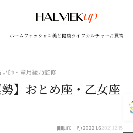
ホーム
ファッション
美と健康
ライフ
カルチャー
お買物
！占い師・章月綾乃監修
月運勢】おとめ座・乙女座
LIFE
2022.1.6
2021.12.15