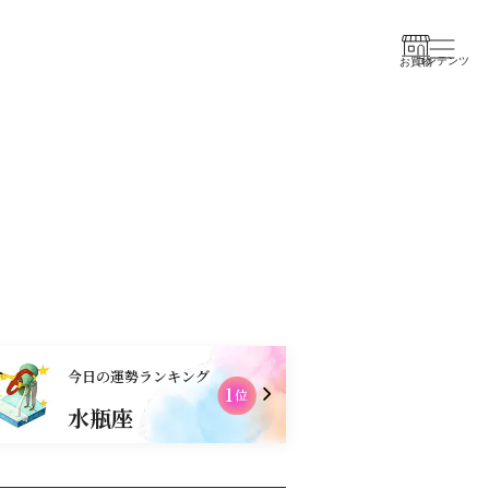
コンテンツ
お買物
今日の運勢ランキング
1
2
位
水瓶座
乙女座