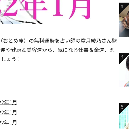
3
女座（おとめ座）の無料運勢を占い師の章月綾乃さん監
合運や健康＆美容運から、気になる仕事＆金運、恋
4
ましょう！
2年1月
5
2年1月
2年1月