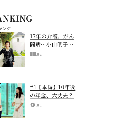
ANKING
キング
17年の介護、がん
闘病…小山明子さ
ん「今満たされて
LIFE
いる」と言える理
由
#1【本編】10年後
の年金、大丈夫？
LIFE