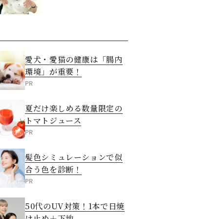
愛犬・愛猫の健康は「腸内
環境」が重要！
PR
夏だけ楽しめる数量限定の
トマトジュース
PR
髪色シミュレーションで似
合う色を診断！
PR
50代のUV対策！1本で日焼
け止め＋下地