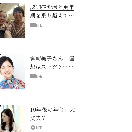
認知症介護と更年
期を乗り越えて！
6年の「通い介
LIFE
護」で見つけた答
え
宮崎美子さん「理
想はスーツケース
一つでどこへでも
LIFE
行ける暮らし」
10年後の年金、大
丈夫？
LIFE