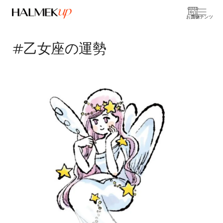
お買物
コンテンツ
#乙女座の運勢