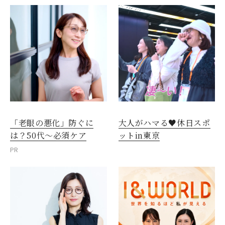
「老眼の悪化」防ぐに
大人がハマる♥休日スポ
は？50代～必須ケア
ットin東京
PR