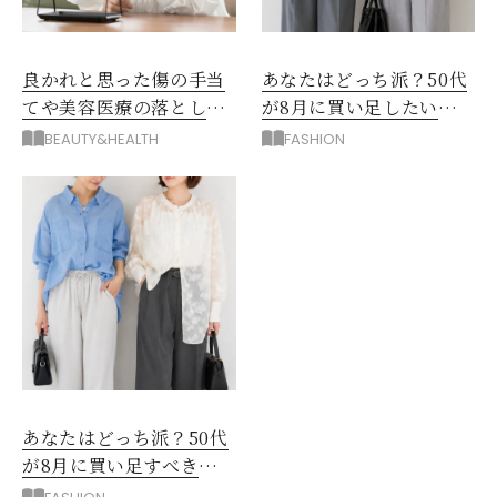
良かれと思った傷の手当
あなたはどっち派？50代
てや美容医療の落とし
が8月に買い足したい
穴！「形成外科」3大やめ
「薄手ジャケット」
BEAUTY&HEALTH
FASHION
とけ
あなたはどっち派？50代
が8月に買い足すべき
「着回せるトップス」