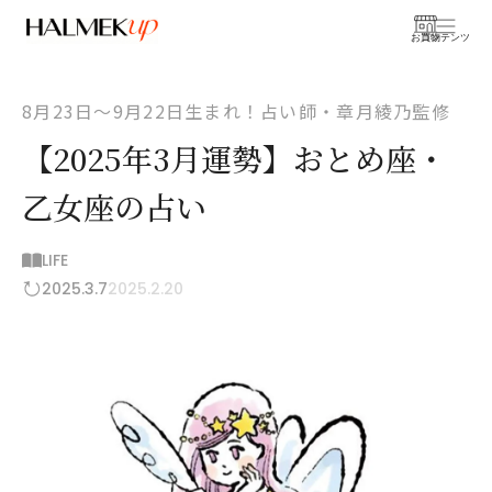
お買物
コンテンツ
8月23日〜9月22日生まれ！占い師・章月綾乃監修
【2025年3月運勢】おとめ座・
乙女座の占い
LIFE
2025.3.7
2025.2.20