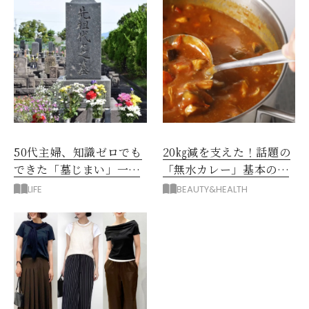
50代主婦、知識ゼロでも
20㎏減を支えた！話題の
できた「墓じまい」一つ
「無水カレー」基本の作
後悔したのは、ある順
り方とおすすめルウ6選
LIFE
BEAUTY&HEALTH
番!?