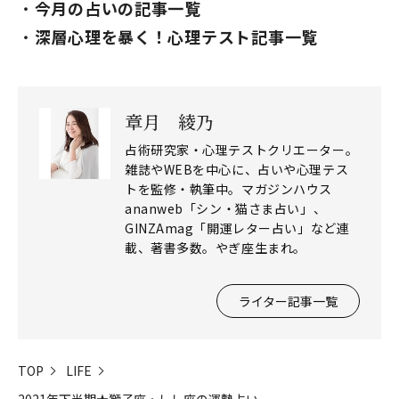
今月の占いの記事一覧
深層心理を暴く！心理テスト記事一覧
章月 綾乃
占術研究家・心理テストクリエーター。
雑誌やWEBを中心に、占いや心理テス
閉じる
トを監修・執筆中。マガジンハウス
ananweb「シン・猫さま占い」、
GINZAmag「開運レター占い」など連
載、著書多数。やぎ座生まれ。
ライター記事一覧
TOP
LIFE
2021年下半期★獅子座・しし座の運勢占い