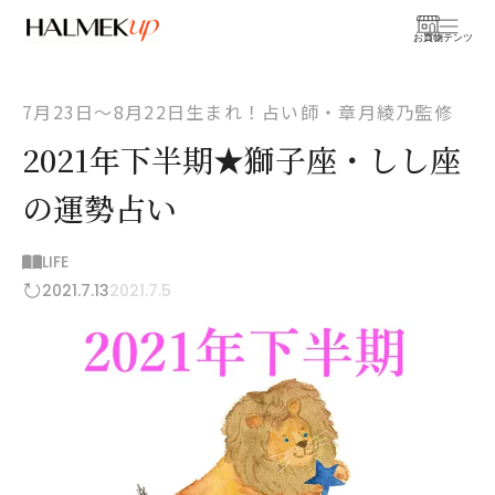
お買物
コンテンツ
7月23日〜8月22日生まれ！占い師・章月綾乃監修
2021年下半期★獅子座・しし座
の運勢占い
LIFE
2021.7.13
2021.7.5