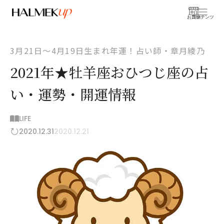
お買物
コンテンツ
3月21日〜4月19日生まれ年運！占い師・章月綾乃
2021年★牡羊座おひつじ座の占
い・運勢・開運情報
LIFE
2020.12.31
2020.12.21