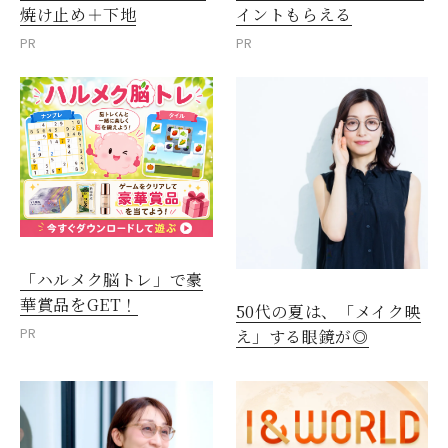
焼け止め＋下地
イントもらえる
PR
PR
「ハルメク脳トレ」で豪
華賞品をGET！
50代の夏は、「メイク映
PR
え」する眼鏡が◎