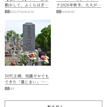
動かして、ふくらはぎの
テ2026年秋冬、大人が着
むくみ、こむら返りを解
たい新作服は？
BEAUTY&HEALTH
FASHION
消
50代主婦、知識ゼロでも
できた「墓じまい」一つ
後悔したのは、ある順
LIFE
番!?