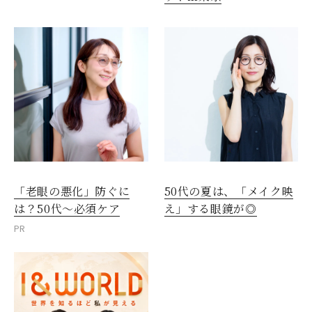
「老眼の悪化」防ぐに
50代の夏は、「メイク映
は？50代～必須ケア
え」する眼鏡が◎
PR