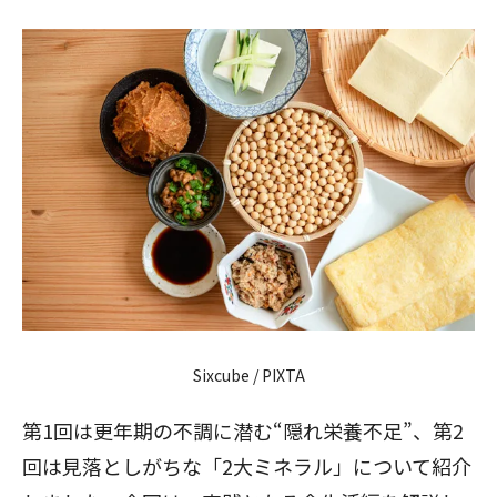
Sixcube / PIXTA
第1回は
更年期の不調に潜む“隠れ栄養不足”
、第2
回は
見落としがちな「2大ミネラル」
について紹介