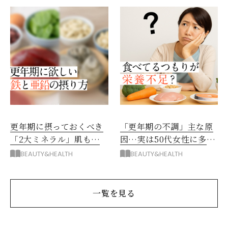
更年期に摂っておくべき
「更年期の不調」主な原
「2大ミネラル」肌も髪
因…実は50代女性に多
もメンタルも助けるコツ
い“隠れ栄養不足”
BEAUTY&HEALTH
BEAUTY&HEALTH
一覧を見る