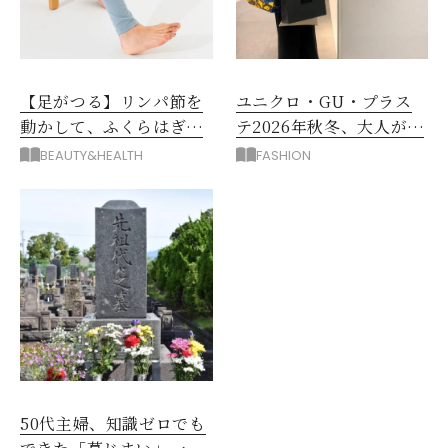
【足がつる】リンパ節を
ユニクロ・GU・プラス
動かして、ふくらはぎの
テ2026年秋冬、大人が着
むくみ、こむら返りを解
たい新作服は？
BEAUTY&HEALTH
FASHION
消
50代主婦、知識ゼロでも