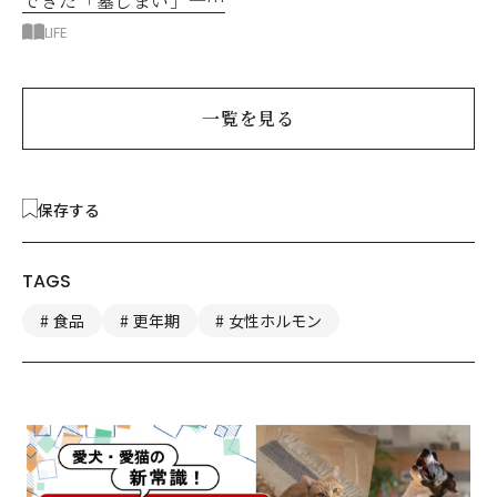
できた「墓じまい」一つ
後悔したのは、ある順
LIFE
番!?
一覧を見る
保存する
TAGS
食品
更年期
女性ホルモン