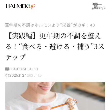
お買物
コンテンツ
更年期の不調はホルモンより“栄養”がカギ！#3
【実践編】更年期の不調を整え
る！“食べる・避ける・補う”3ス
テップ
BEAUTY&HEALTH
2025.11.24
2025.11.6