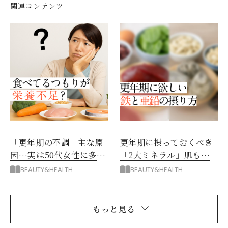
関連コンテンツ
「更年期の不調」主な原
更年期に摂っておくべき
因…実は50代女性に多
「2大ミネラル」肌も髪
い“隠れ栄養不足”
もメンタルも助けるコツ
BEAUTY&HEALTH
BEAUTY&HEALTH
もっと見る