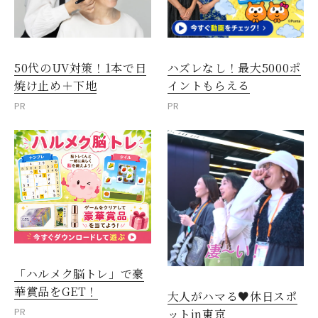
50代のUV対策！1本で日
ハズレなし！最大5000ポ
焼け止め＋下地
イントもらえる
PR
PR
「ハルメク脳トレ」で豪
華賞品をGET！
大人がハマる♥休日スポ
PR
ットin東京