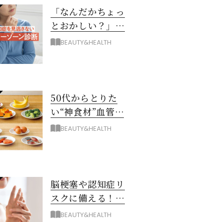
「なんだかちょっ
とおかしい？」を
見逃さない！ 認知
BEAUTY&HEALTH
症グレーゾーン診
断
50代からとりた
い“神食材”血管と
脳を若々しく保つ
BEAUTY&HEALTH
8つとは？
脳梗塞や認知症リ
スクに備える！ゴ
ースト血管を復活
BEAUTY&HEALTH