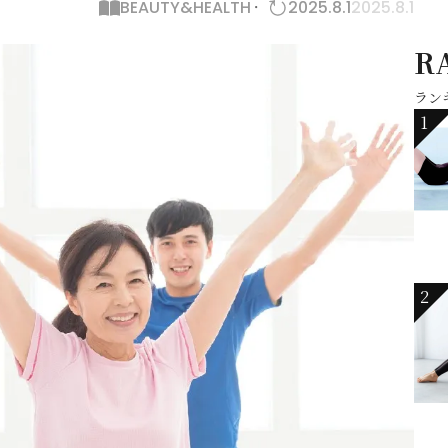
BEAUTY&HEALTH
2025.8.1
2025.8.1
R
ラン
1
2