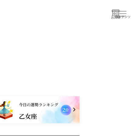
コンテンツ
お買物
今日の運勢ランキング
2
位
乙女座