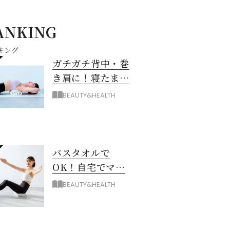
ANKING
キング
ガチガチ背中・巻
き肩に！寝たまま
バスタオル「おう
BEAUTY&HEALTH
ちピラティス」の
やり方
バスタオルで
OK！自宅でマシ
ン級に骨から整え
BEAUTY&HEALTH
る「おうちピラテ
ィス」のコツ