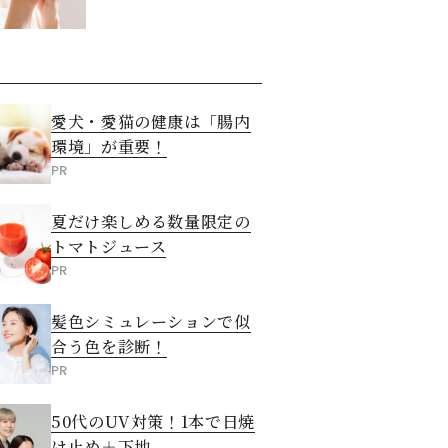
させる5つの方法
愛犬・愛猫の健康は「腸内
環境」が重要！
PR
夏だけ楽しめる数量限定の
トマトジュース
PR
髪色シミュレーションで似
合う色を診断！
PR
50代のUV対策！1本で日焼
け止め＋下地