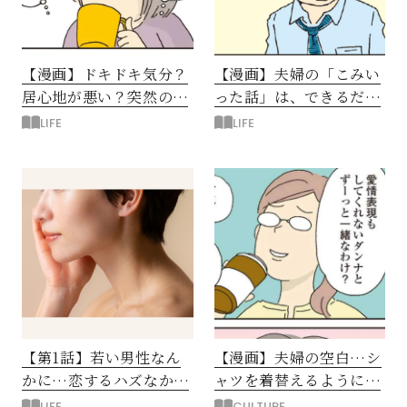
【漫画】ドキドキ気分？
【漫画】夫婦の「こみい
居心地が悪い？突然の夫
った話」は、できるだけ
婦ふたりきり
避けたい…
LIFE
LIFE
【第1話】若い男性なん
【漫画】夫婦の空白…シ
かに…恋するハズなかっ
ャツを着替えるように離
たのに
婚なんてできない
LIFE
CULTURE