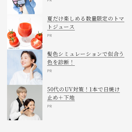
PR
夏だけ楽しめる数量限定のトマ
トジュース
PR
髪色シミュレーションで似合う
色を診断！
PR
50代のUV対策！1本で日焼け
止め＋下地
PR