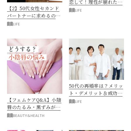
恋して！理性が崩れたキ
【2】50代女性セカンド
ス
LIFE
パートナーに求めるの
は？本音と欲望！アンケ
LIFE
ートから調査
50代の再婚率は？メリッ
ト・デメリット＆成功の
【フェムケアQ&A】小陰
秘訣
LIFE
唇のたるみ・黒ずみが気
になる…どうすればい
BEAUTY&HEALTH
い？