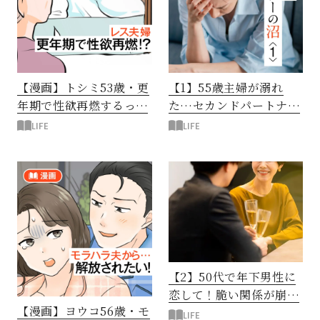
【漫画】トシミ53歳・更
【1】55歳主婦が溺れ
年期で性欲再燃するって
た…セカンドパートナー
本当!?レス夫婦の行方
の沼
LIFE
LIFE
【2】50代で年下男性に
恋して！脆い関係が崩れ
【漫画】ヨウコ56歳・モ
た夜
LIFE