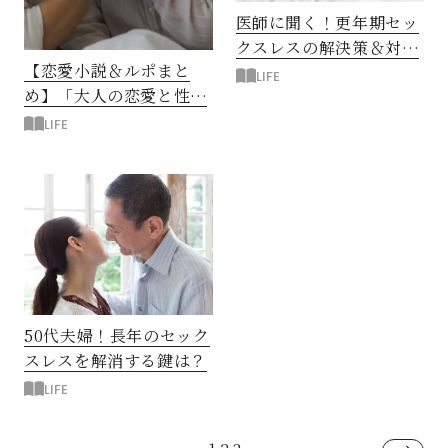
医師に聞く！更年期セッ
クスレスの解決策＆対処
【恋愛小説＆ルポまと
法
LIFE
め】「大人の恋愛と性」
をリアルに描く
LIFE
50代夫婦！長年のセック
スレスを解消する鍵は？
LIFE