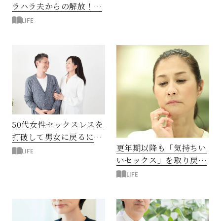
ラハラ夫からの解放！自
分を取り戻す挑戦
LIFE
50代女性セックスレスを
打破して男女に戻るに
更年期以降も「気持ちい
は？
LIFE
いセックス」を取り戻す
コツ！性交痛を克服
LIFE