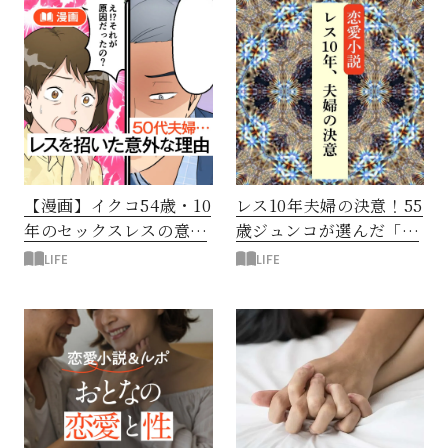
閉じる
【漫画】イクコ54歳・10
レス10年夫婦の決意！55
年のセックスレスの意外
歳ジュンコが選んだ「も
な原因は？秘められた夫
う一度恋する道」
LIFE
LIFE
の告白