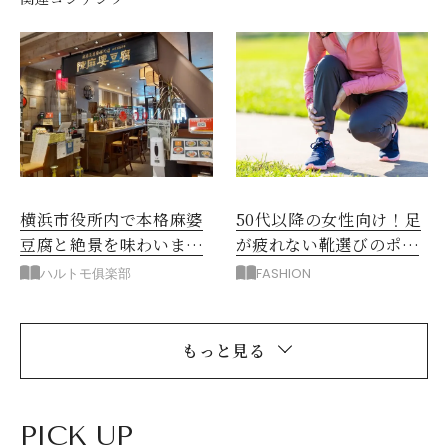
横浜市役所内で本格麻婆
50代以降の女性向け！足
豆腐と絶景を味わいませ
が疲れない靴選びのポイ
んか
ント
ハルトモ俱楽部
FASHION
もっと見る
PICK UP