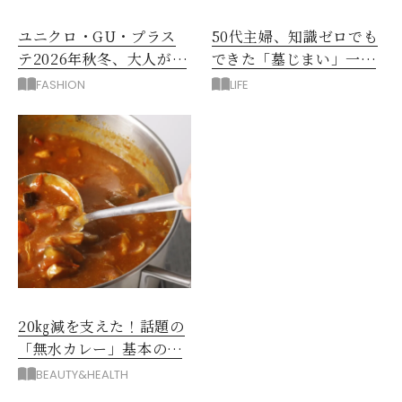
ユニクロ・GU・プラス
50代主婦、知識ゼロでも
テ2026年秋冬、大人が着
できた「墓じまい」一つ
たい新作服は？
後悔したのは、ある順
FASHION
LIFE
番!?
20㎏減を支えた！話題の
「無水カレー」基本の作
り方とおすすめルウ6選
BEAUTY&HEALTH