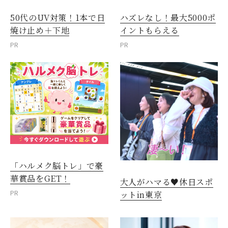
50代のUV対策！1本で日
ハズレなし！最大5000ポ
焼け止め＋下地
イントもらえる
PR
PR
「ハルメク脳トレ」で豪
華賞品をGET！
大人がハマる♥休日スポ
PR
ットin東京