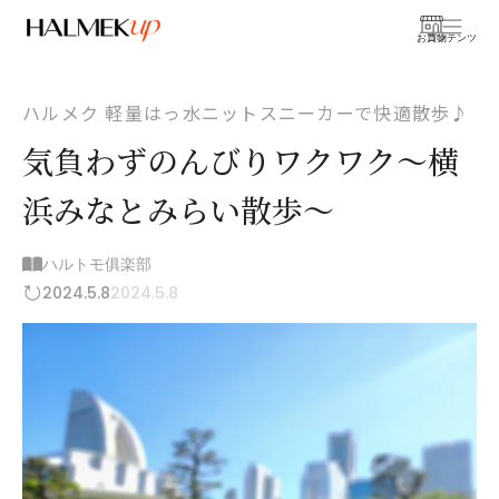
お買物
コンテンツ
ハルメク 軽量はっ水ニットスニーカーで快適散歩♪
気負わずのんびりワクワク～横
浜みなとみらい散歩～
ハルトモ俱楽部
2024.5.8
2024.5.8