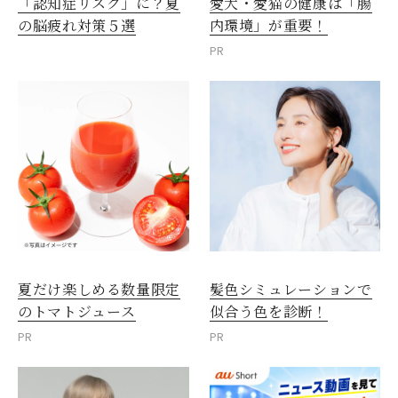
愛犬・愛猫の健康は「腸
「認知症リスク」に？夏
内環境」が重要！
の脳疲れ対策５選
PR
夏だけ楽しめる数量限定
髪色シミュレーションで
のトマトジュース
似合う色を診断！
PR
PR