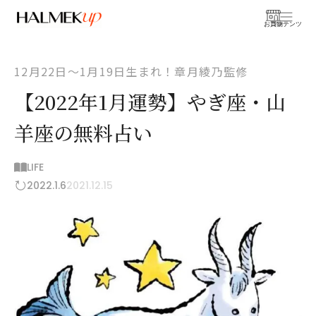
お買物
コンテンツ
12月22日〜1月19日生まれ！章月綾乃監修
【2022年1月運勢】やぎ座・山
羊座の無料占い
LIFE
2022.1.6
2021.12.15