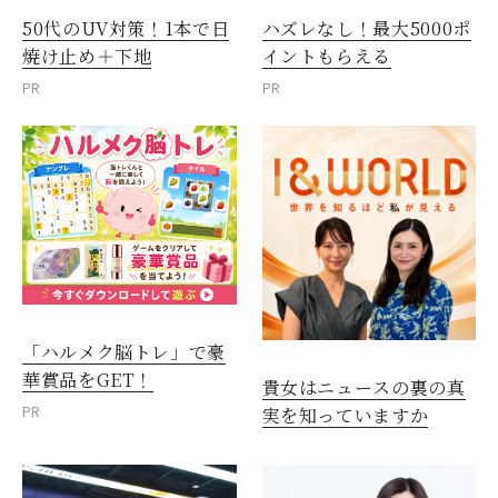
50代のUV対策！1本で日
ハズレなし！最大5000ポ
焼け止め＋下地
イントもらえる
PR
PR
「ハルメク脳トレ」で豪
華賞品をGET！
貴女はニュースの裏の真
PR
実を知っていますか