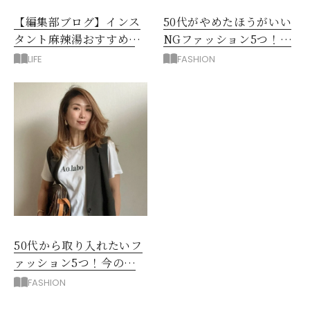
【編集部ブログ】インス
50代がやめたほうがいい
タント麻辣湯おすすめ3
NGファッション5つ！手
選！シビ辛好きはお試し
持ち服を見直すコツ
LIFE
FASHION
してほしい
50代から取り入れたいフ
ァッション5つ！今の自
分をきれいに見せる服選
FASHION
び