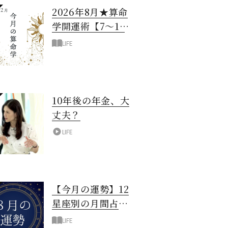
2026年8月★算命
学開運術【7〜12
月生まれ】
LIFE
10年後の年金、大
丈夫？
LIFE
【今月の運勢】12
星座別の月間占
い！8月編
LIFE