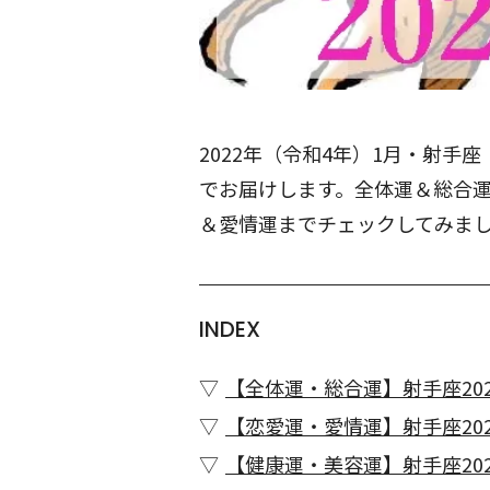
2022年（令和4年）1月・射
でお届けします。全体運＆総合
＆愛情運までチェックしてみま
INDEX
【全体運・総合運】射手座202
【恋愛運・愛情運】射手座202
【健康運・美容運】射手座202