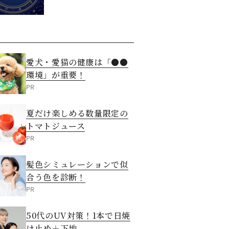
愛犬・愛猫の健康は「●●
環境」が重要！
PR
夏だけ楽しめる数量限定の
トマトジュース
PR
髪色シミュレーションで似
合う色を診断！
PR
50代のUV対策！1本で日焼
け止め＋下地