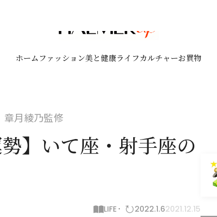
ホーム
ファッション
美と健康
ライフ
カルチャー
お買物
れ！章月綾乃監修
月運勢】いて座・射手座の
LIFE
2022.1.6
2021.12.15