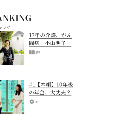
ANKING
キング
17年の介護、がん
闘病…小山明子さ
ん「今満たされて
LIFE
いる」と言える理
由
#1【本編】10年後
の年金、大丈夫？
LIFE