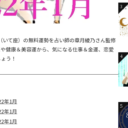
3
手座（いて座）の無料運勢を占い師の章月綾乃さん監修
運や健康＆美容運から、気になる仕事＆金運、恋愛
4
しょう！
2年1月
5
2年1月
2年1月