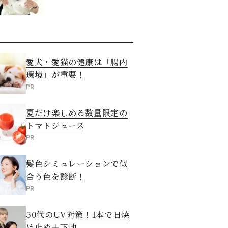
愛犬・愛猫の健康は「腸内
環境」が重要！
PR
夏だけ楽しめる数量限定の
トマトジュース
PR
髪色シミュレーションで似
合う色を診断！
PR
50代のUV対策！1本で日焼
け止め＋下地