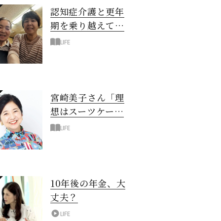
認知症介護と更年
期を乗り越えて！
6年の「通い介
LIFE
護」で見つけた答
え
宮崎美子さん「理
想はスーツケース
一つでどこへでも
LIFE
行ける暮らし」
10年後の年金、大
丈夫？
LIFE