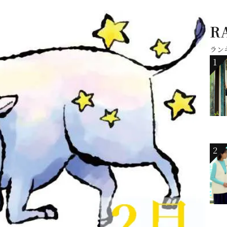
R
ラン
1
2