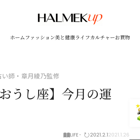
ホーム
ファッション
美と健康
ライフ
カルチャー
お買物
！占い師・章月綾乃監修
座おうし座】今月の運
LIFE
2021.2.1
2021.1.26