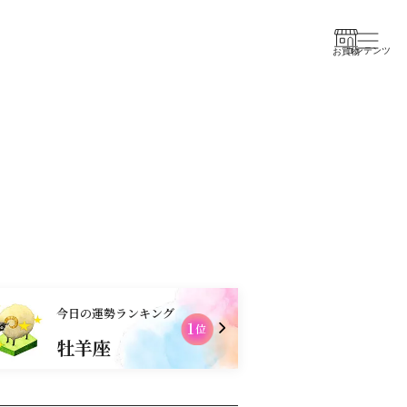
コンテンツ
お買物
今日の運勢ランキング
1
2
位
牡羊座
乙女座