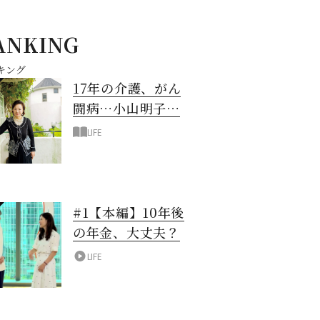
ANKING
キング
17年の介護、がん
闘病…小山明子さ
ん「今満たされて
LIFE
いる」と言える理
由
#1【本編】10年後
の年金、大丈夫？
LIFE