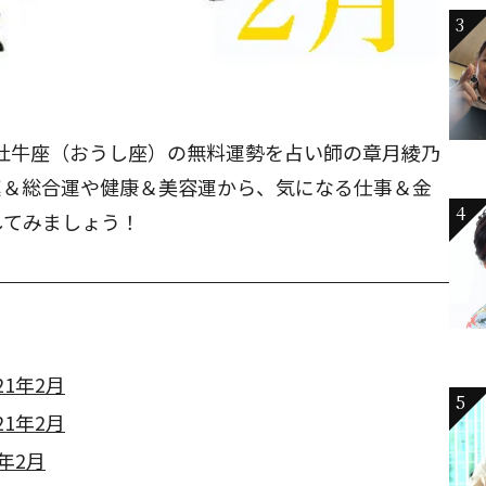
3
月の牡牛座（おうし座）の無料運勢を占い師の章月綾乃
運＆総合運や健康＆美容運から、気になる仕事＆金
4
してみましょう！
1年2月
5
1年2月
年2月