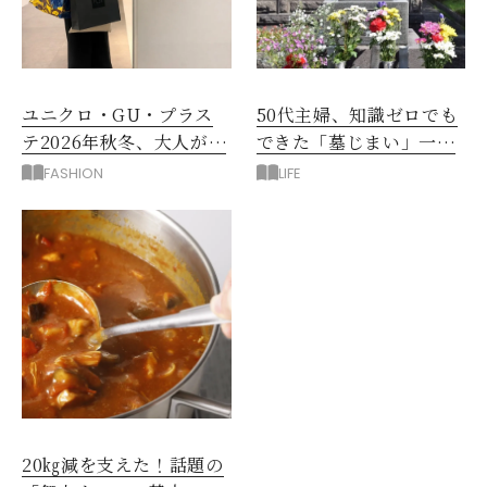
ユニクロ・GU・プラス
50代主婦、知識ゼロでも
テ2026年秋冬、大人が着
できた「墓じまい」一つ
たい新作服は？
後悔したのは、ある順
FASHION
LIFE
番!?
20㎏減を支えた！話題の