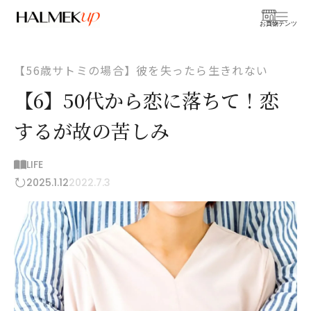
お買物
コンテンツ
【56歳サトミの場合】彼を失ったら生きれない
【6】50代から恋に落ちて！恋
するが故の苦しみ
LIFE
2025.1.12
2022.7.3