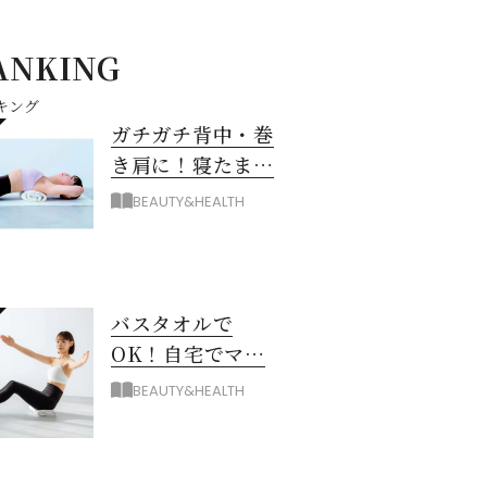
ANKING
キング
ガチガチ背中・巻
き肩に！寝たまま
バスタオル「おう
BEAUTY&HEALTH
ちピラティス」の
やり方
バスタオルで
OK！自宅でマシ
ン級に骨から整え
BEAUTY&HEALTH
る「おうちピラテ
ィス」のコツ