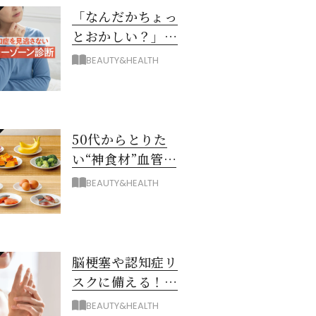
「なんだかちょっ
とおかしい？」を
見逃さない！ 認知
BEAUTY&HEALTH
症グレーゾーン診
断
50代からとりた
い“神食材”血管と
脳を若々しく保つ
BEAUTY&HEALTH
8つとは？
脳梗塞や認知症リ
スクに備える！ゴ
ースト血管を復活
BEAUTY&HEALTH