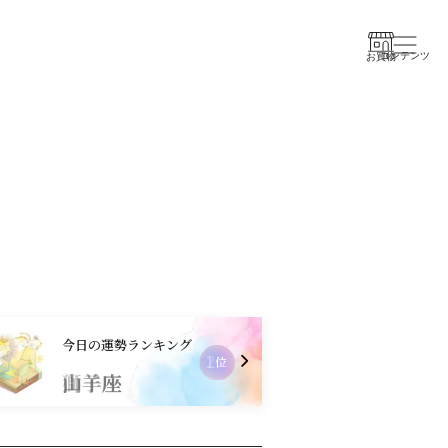
コンテンツ
お買物
今日の運勢ランキング
2
位
獅子座