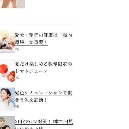
させる5つの方法
愛犬・愛猫の健康は「腸内
環境」が重要！
PR
夏だけ楽しめる数量限定の
トマトジュース
PR
髪色シミュレーションで似
合う色を診断！
PR
50代のUV対策！1本で日焼
け止め＋下地