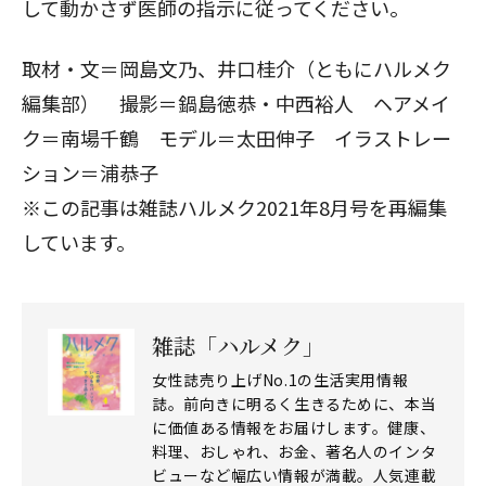
して動かさず医師の指示に従ってください。
取材・文＝岡島文乃、井口桂介（ともにハルメク
編集部） 撮影＝鍋島徳恭・中西裕人 ヘアメイ
ク＝南場千鶴 モデル＝太田伸子 イラストレー
ション＝浦恭子
※この記事は雑誌ハルメク2021年8月号を再編集
しています。
雑誌「ハルメク」
女性誌売り上げNo.1の生活実用情報
誌。前向きに明るく生きるために、本当
に価値ある情報をお届けします。健康、
料理、おしゃれ、お金、著名人のインタ
ビューなど幅広い情報が満載。人気連載