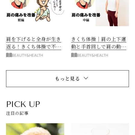
肩を下げると全身が生き
きくち体操｜肩の上下運
返る！きくち体操で不調
動と手首回しで肩の動き
改善
を改善
BEAUTY&HEALTH
BEAUTY&HEALTH
もっと見る
PICK UP
注目の記事