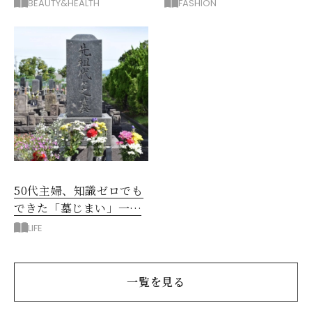
むくみ、こむら返りを解
たい新作服は？
BEAUTY&HEALTH
FASHION
消
50代主婦、知識ゼロでも
できた「墓じまい」一つ
後悔したのは、ある順
LIFE
番!?
一覧を見る