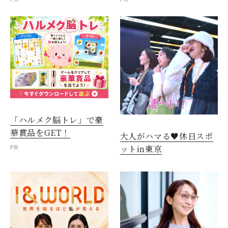
「ハルメク脳トレ」で豪
華賞品をGET！
大人がハマる♥休日スポ
PR
ットin東京