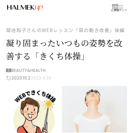
お買物
コンテンツ
菊池和子さんのWEBレッスン「肩の動き改善」後編
凝り固まったいつもの姿勢を改
善する「きくち体操」
BEAUTY&HEALTH
2023.10.2
2023.4.30