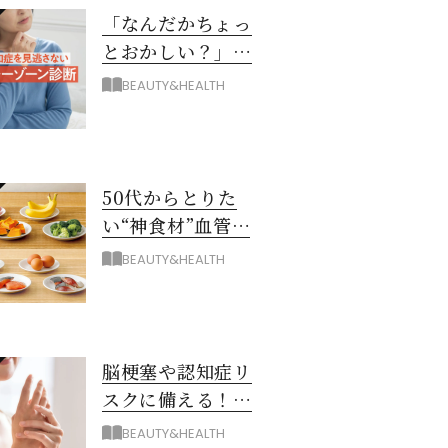
「なんだかちょっ
とおかしい？」を
見逃さない！ 認知
BEAUTY&HEALTH
症グレーゾーン診
断
50代からとりた
い“神食材”血管と
脳を若々しく保つ
BEAUTY&HEALTH
8つとは？
脳梗塞や認知症リ
スクに備える！ゴ
ースト血管を復活
BEAUTY&HEALTH