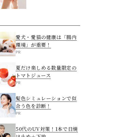
させる5つの方法
愛犬・愛猫の健康は「腸内
環境」が重要！
PR
夏だけ楽しめる数量限定の
トマトジュース
PR
髪色シミュレーションで似
合う色を診断！
PR
50代のUV対策！1本で日焼
け止め＋下地