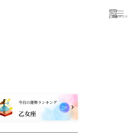
コンテンツ
お買物
今日の運勢ランキング
2
位
乙女座