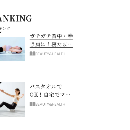
ANKING
キング
ガチガチ背中・巻
き肩に！寝たまま
バスタオル「おう
BEAUTY&HEALTH
ちピラティス」の
やり方
バスタオルで
OK！自宅でマシ
ン級に骨から整え
BEAUTY&HEALTH
る「おうちピラテ
ィス」のコツ