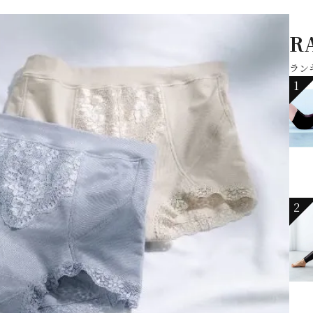
R
ラン
1
2