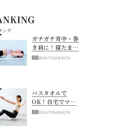
ANKING
キング
ガチガチ背中・巻
き肩に！寝たまま
バスタオル「おう
BEAUTY&HEALTH
ちピラティス」の
やり方
バスタオルで
OK！自宅でマシ
ン級に骨から整え
BEAUTY&HEALTH
る「おうちピラテ
ィス」のコツ