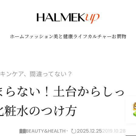
ホーム
ファッション
美と健康
ライフ
カルチャー
お買物
キンケア、間違ってない？
まらない！土台からしっ
化粧水のつけ方
BEAUTY&HEALTH
2025.12.25
2019.10.28