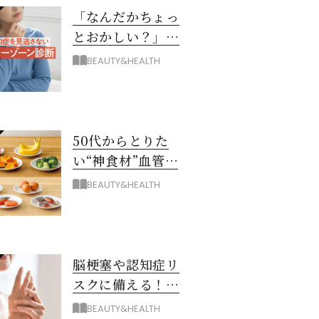
「なんだかちょっ
とおかしい？」を
見逃さない！ 認知
BEAUTY&HEALTH
症グレーゾーン診
断
50代からとりた
い“神食材”血管と
脳を若々しく保つ
BEAUTY&HEALTH
8つとは？
脳梗塞や認知症リ
スクに備える！ゴ
ースト血管を復活
BEAUTY&HEALTH