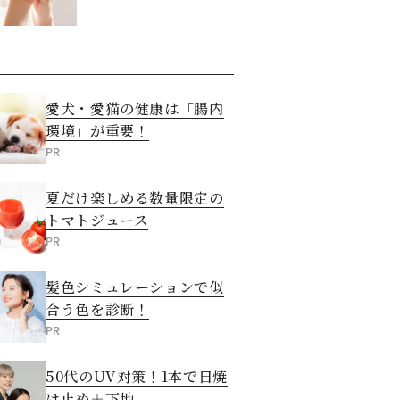
させる5つの方法
愛犬・愛猫の健康は「腸内
環境」が重要！
PR
夏だけ楽しめる数量限定の
トマトジュース
PR
髪色シミュレーションで似
合う色を診断！
PR
50代のUV対策！1本で日焼
け止め＋下地