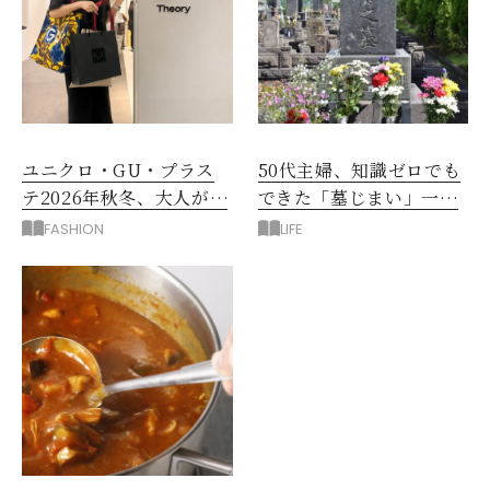
ユニクロ・GU・プラス
50代主婦、知識ゼロでも
テ2026年秋冬、大人が着
できた「墓じまい」一つ
たい新作服は？
後悔したのは、ある順
FASHION
LIFE
番!?