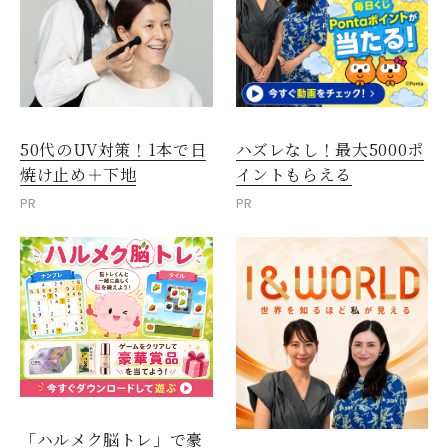
50代のUV対策！1本で日
ハズレなし！最大5000ポ
焼け止め＋下地
イントもらえる
PR
PR
「ハルメク脳トレ」で豪