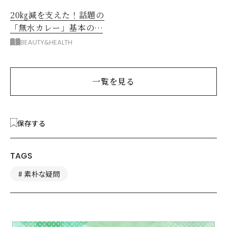
20㎏減を支えた！話題の
「無水カレー」基本の作
り方とおすすめルウ6選
BEAUTY&HEALTH
一覧を見る
保存する
TAGS
素朴な疑問