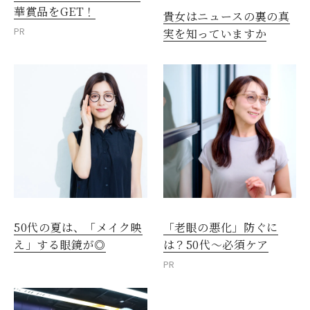
華賞品をGET！
貴女はニュースの裏の真
PR
実を知っていますか
50代の夏は、「メイク映
「老眼の悪化」防ぐに
え」する眼鏡が◎
は？50代～必須ケア
PR