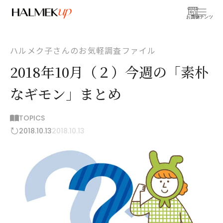
お買物
コンテンツ
ハルメク子さんのお気軽調査ファイル
2018年10月（２）今週の「素朴
なギモン」まとめ
TOPICS
2018.10.13
2018.10.13