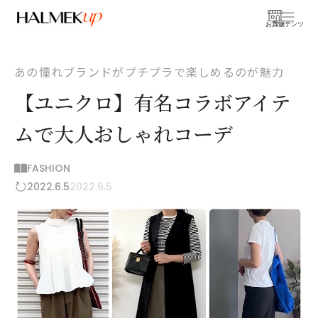
お買物
コンテンツ
あの憧れブランドがプチプラで楽しめるのが魅力
【ユニクロ】有名コラボアイテ
ムで大人おしゃれコーデ
FASHION
2022.6.5
2022.6.5