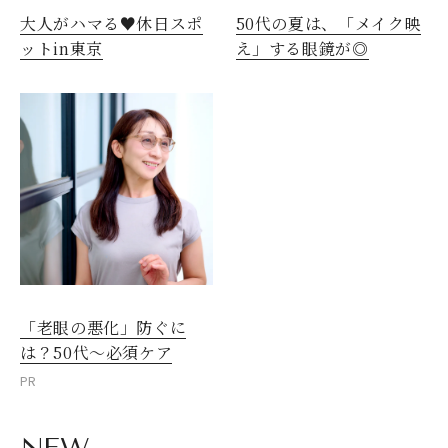
大人がハマる♥休日スポ
50代の夏は、「メイク映
ットin東京
え」する眼鏡が◎
「老眼の悪化」防ぐに
は？50代～必須ケア
PR
NEW