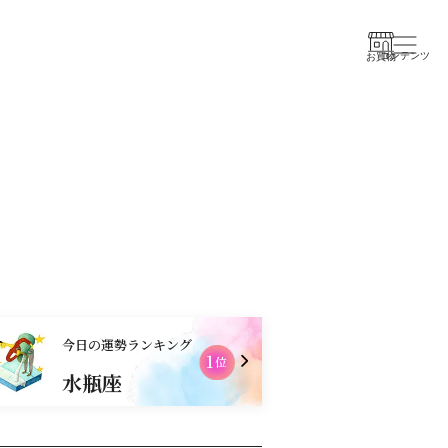
コンテンツ
お買物
今日の運勢ランキング
1
2
位
水瓶座
乙女座