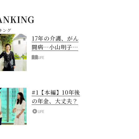
ANKING
キング
17年の介護、がん
闘病…小山明子さ
ん「今満たされて
LIFE
いる」と言える理
由
#1【本編】10年後
の年金、大丈夫？
LIFE