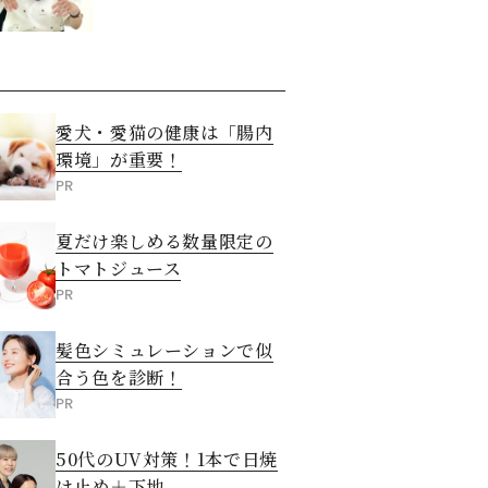
愛犬・愛猫の健康は「腸内
環境」が重要！
PR
夏だけ楽しめる数量限定の
トマトジュース
PR
髪色シミュレーションで似
合う色を診断！
PR
50代のUV対策！1本で日焼
け止め＋下地