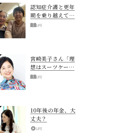
認知症介護と更年
期を乗り越えて！
6年の「通い介
LIFE
護」で見つけた答
え
宮崎美子さん「理
想はスーツケース
一つでどこへでも
LIFE
行ける暮らし」
10年後の年金、大
丈夫？
LIFE