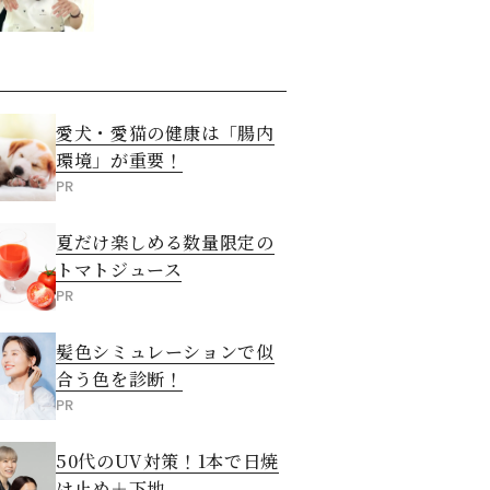
愛犬・愛猫の健康は「腸内
環境」が重要！
PR
夏だけ楽しめる数量限定の
トマトジュース
PR
髪色シミュレーションで似
合う色を診断！
PR
50代のUV対策！1本で日焼
け止め＋下地