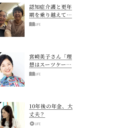
認知症介護と更年
期を乗り越えて！
6年の「通い介
LIFE
護」で見つけた答
え
宮崎美子さん「理
想はスーツケース
一つでどこへでも
LIFE
行ける暮らし」
10年後の年金、大
丈夫？
LIFE