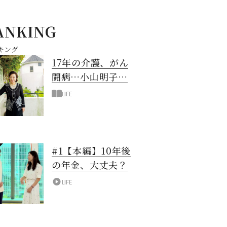
ANKING
キング
17年の介護、がん
闘病…小山明子さ
ん「今満たされて
LIFE
いる」と言える理
由
#1【本編】10年後
の年金、大丈夫？
LIFE