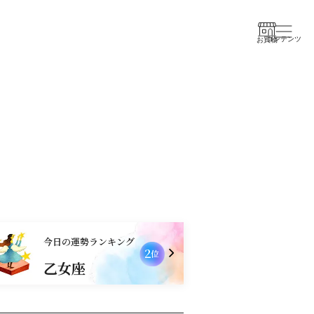
コンテンツ
お買物
今日の運勢ランキング
2
3
位
乙女座
獅子座