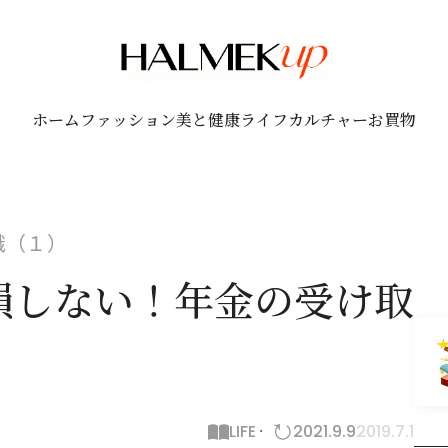
ホーム
ファッション
美と健康
ライフ
カルチャー
お買物
識（１）
損しない！年金の受け取
LIFE
2021.9.9
2019.7.1