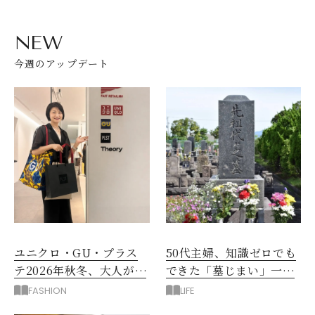
NEW
今週のアップデート
ユニクロ・GU・プラス
50代主婦、知識ゼロでも
テ2026年秋冬、大人が着
できた「墓じまい」一つ
たい新作服は？
後悔したのは、ある順
FASHION
LIFE
番!?