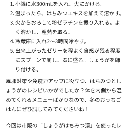
小鍋に水300mLを入れ、火にかける。
閉じる
温まったら、はちみつエキスを加えて溶かす。
火からおろして粉ゼラチンを振り入れる。よ
く溶かし、粗熱を取る。
冷蔵庫に入れ2～3時間冷やす。
出来上がったゼリーを程よく食感が残る程度
にスプーンで崩し、器に盛る。しょうがを飾
り付ける。
風邪対策や免疫力アップに役立つ、はちみつとし
ょうがのレシピいかがでしたか？体を内側から温
めてくれるメニューばかりなので、冬のおうちご
はんにぜひ試してみてくださいね！
今回は市販の「しょうがはちみつ漬」を使ったレ