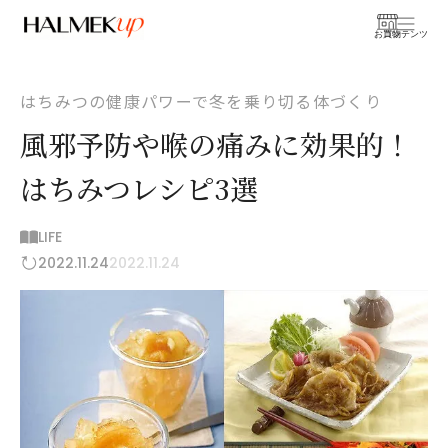
お買物
コンテンツ
はちみつの健康パワーで冬を乗り切る体づくり
風邪予防や喉の痛みに効果的！
はちみつレシピ3選
LIFE
2022.11.24
2022.11.24