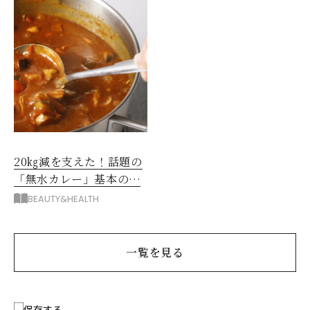
20㎏減を支えた！話題の
「無水カレー」基本の作
り方とおすすめルウ6選
BEAUTY&HEALTH
一覧を見る
保存する