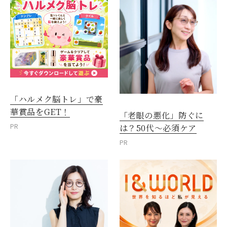
「ハルメク脳トレ」で豪
華賞品をGET！
「老眼の悪化」防ぐに
PR
は？50代～必須ケア
PR