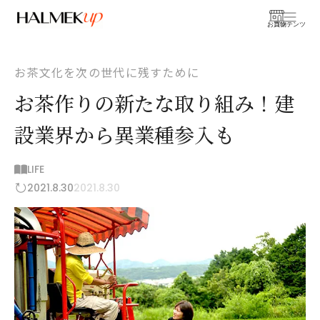
お買物
コンテンツ
お茶文化を次の世代に残すために
お茶作りの新たな取り組み！建
設業界から異業種参入も
LIFE
2021.8.30
2021.8.30