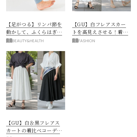
【足がつる】リンパ節を
【GU】白フレアスカー
動かして、ふくらはぎの
トを高見えさせる！着映
むくみ、こむら返りを解
えトップス＆羽織り3選
BEAUTY&HEALTH
FASHION
消
【GU】白＆黒フレアス
カートの着比べコーデ6