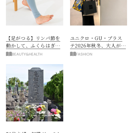
【足がつる】リンパ節を
ユニクロ・GU・プラス
動かして、ふくらはぎの
テ2026年秋冬、大人が着
むくみ、こむら返りを解
たい新作服は？
BEAUTY&HEALTH
FASHION
消