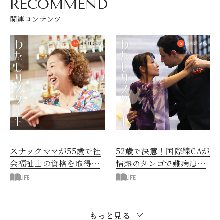
RECOMMEND
関連コンテンツ
スナックママが55歳で社
52歳で決意！国際線CAが
会福祉士の資格を取得！
情熱のタンゴで難病患者
好奇心が大人になっても
を癒やすセラピストに
LIFE
LIFE
成長する秘訣
もっと見る