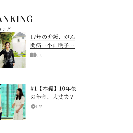
ANKING
キング
17年の介護、がん
闘病…小山明子さ
ん「今満たされて
LIFE
いる」と言える理
由
#1【本編】10年後
の年金、大丈夫？
LIFE