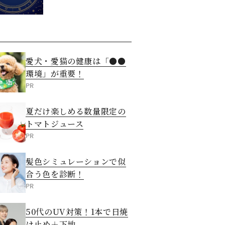
愛犬・愛猫の健康は「●●
環境」が重要！
PR
夏だけ楽しめる数量限定の
トマトジュース
PR
髪色シミュレーションで似
合う色を診断！
PR
50代のUV対策！1本で日焼
け止め＋下地