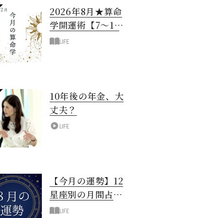
2026年8月★算命
学開運術【7〜12
月生まれ】
LIFE
10年後の年金、大
丈夫？
LIFE
【今月の運勢】12
星座別の月間占
い！8月編
LIFE