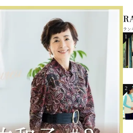
R
ラン
1
2