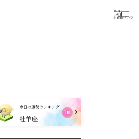
コンテンツ
お買物
今日の運勢ランキング
2
位
牡羊座
射手座