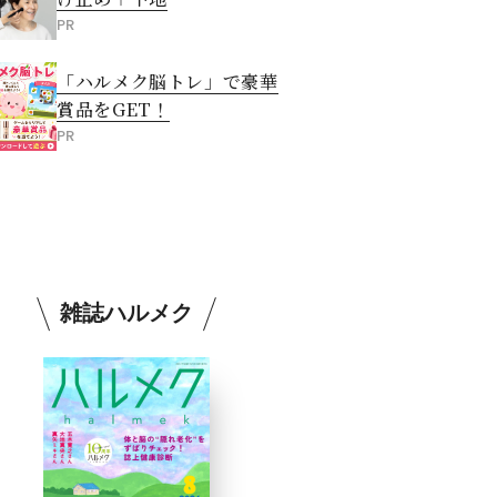
PR
「ハルメク脳トレ」で豪華
賞品をGET！
PR
雑誌ハルメク