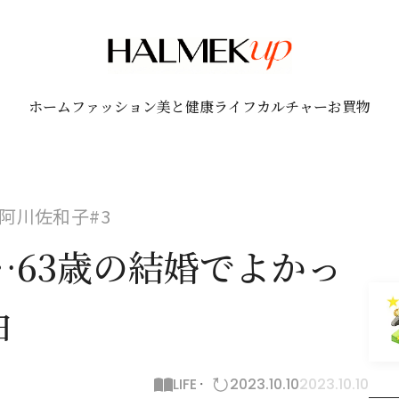
ホーム
ファッション
美と健康
ライフ
カルチャー
お買物
阿川佐和子#3
…63歳の結婚でよかっ
由
LIFE
2023.10.10
2023.10.10